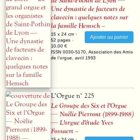
de Saint-Pothin de Lyon —
Une dynastie de facteurs de
clavecin : quelques notes sur
la famille Hemsch
–
15 x 24 cm ·
52
pages ·
10,00 €
ISSN 0030-5170
,
Association des Amis
de l’orgue
,
avril 1993
L’Orgue n° 225
Le Groupe des Six et l’Orgue
— Noëlie Pierront (1899-1988)
— L’orgue d’étude Yves
Fossaert
–
15 x 24 cm ·