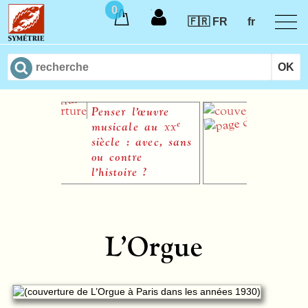
0
🇫🇷 FR
fr
Penser l’œuvre
Pater noste
e
musicale au
xx
Jean-P
siècle : avec, sans
ou contre
l’histoire ?
Martin Kaltenecker
L’Orgue