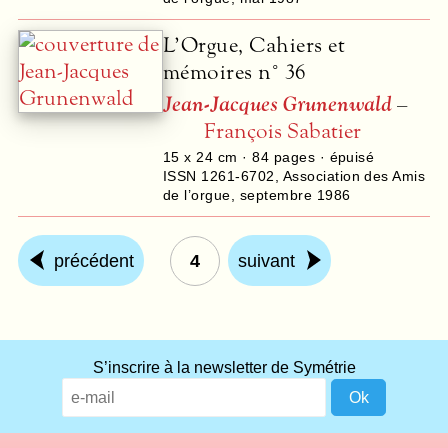
L’Orgue, Cahiers et
mémoires n° 36
Jean-Jacques Grunenwald
–
François Sabatier
15 x 24 cm ·
84
pages · épuisé
ISSN 1261-6702
,
Association des Amis
de l’orgue
,
septembre 1986
précédent
4
suivant
S’inscrire à la newsletter de Symétrie