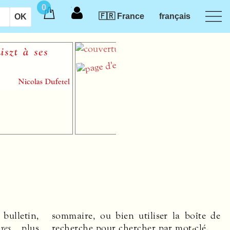
0
🇫🇷 France
français
Traités du contrepoint
simple
Louis-Joseph Marchand
 bulletin,
sommaire, ou bien utiliser la boîte de
res
plus
recherche pour chercher par mot-clé.