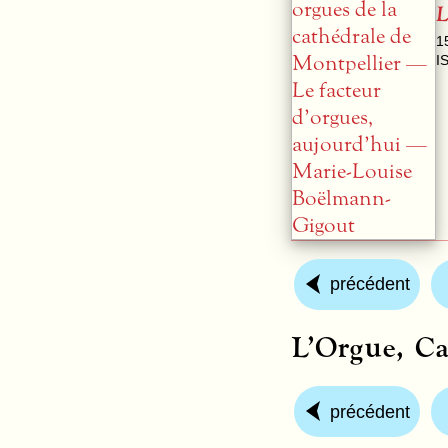
L
1
I
précédent
L’Orgue, Ca
précédent