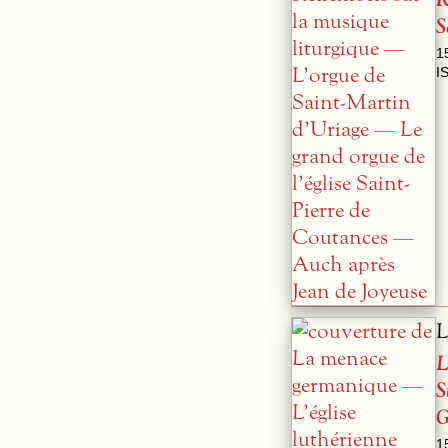
S
1
I
L
L
S
G
1