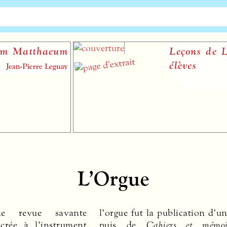
Leçons de Liszt à ses
élèves
Nicolas Dufetel
L’Orgue
 revue savante
l’orgue fut la publication d’un
acrée à l’instrument
puis de
Cahiers et mémoi