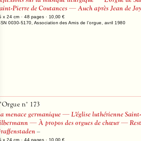
aint-Pierre de Coutances — Auch après Jean de Jo
5 x 24 cm ·
48
pages ·
10,00 €
SSN 0030-5170
,
Association des Amis de l’orgue
,
avril 1980
’Orgue n° 173
a menace germanique — L’église luthérienne Saint
ilbermann — À propos des orgues de chœur — Restaur
raffenstaden
–
5 x 24 cm ·
44
pages ·
10,00 €