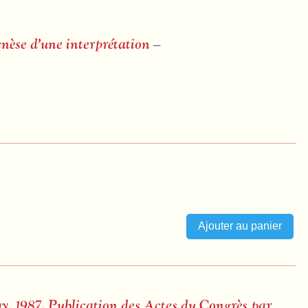
enèse d’une interprétation
–
y, 1987. Publication des Actes du Congrès par