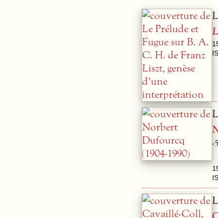
L
L
1
I
L
N
-
1
I
L
C