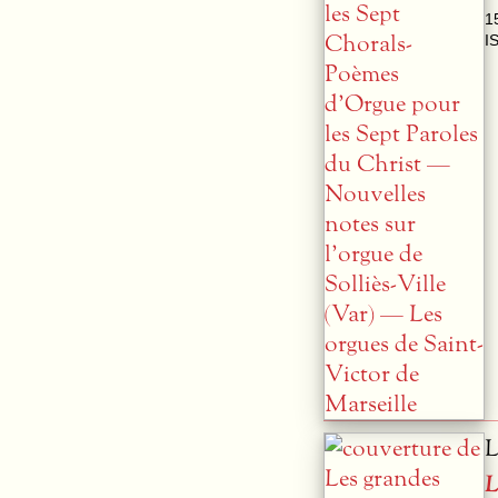
1
I
L
L