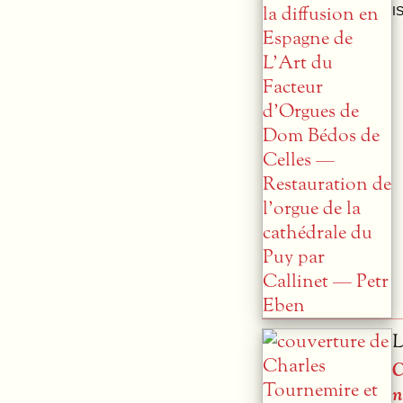
I
L
C
n