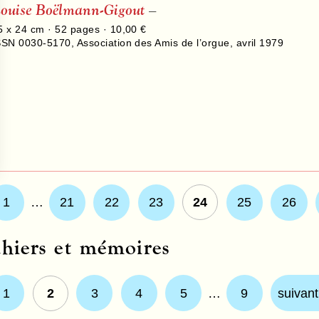
ouise Boëlmann-Gigout
–
5 x 24 cm ·
52
pages ·
10,00 €
SSN 0030-5170
,
Association des Amis de l’orgue
,
avril 1979
1
…
21
22
23
24
25
26
hiers et mémoires
1
2
3
4
5
…
9
suivant