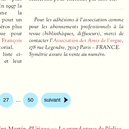
En 1997 la
nne la
é pour un
Pour les adhésions à l’association comme
éros plus
pour les abonnements professionnels à la
que pour
revue (bibliothèques, diffuseurs), merci de
.
François
contacter l’
Association des Amis de l’orgue
,
torial.
178 rue Legendre, 75017 Paris –
FRANCE
.
liste ci-
Symétrie assure la vente au numéro.
 et leur
27
…
50
suivant
int-Martin d’Uriage — Le grand orgue de l’église