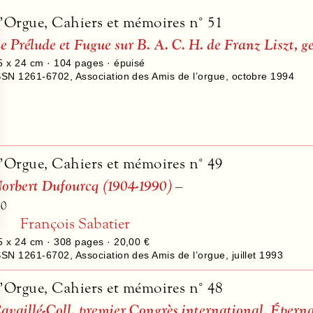
’Orgue, Cahiers et mémoires n° 51
e Prélude et Fugue sur B. A. C. H. de Franz Liszt, g
5 x 24 cm ·
104
pages · épuisé
SSN 1261-6702
,
Association des Amis de l’orgue
,
octobre 1994
’Orgue, Cahiers et mémoires n° 49
orbert Dufourcq (1904-1990)
–
50
François Sabatier
5 x 24 cm ·
308
pages ·
20,00 €
SSN 1261-6702
,
Association des Amis de l’orgue
,
juillet 1993
’Orgue, Cahiers et mémoires n° 48
availlé-Coll, premier Congrès international, Éperna