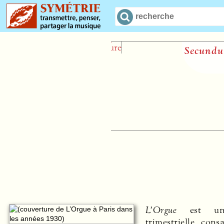
Secundum Matthaeum
Jean-Pierre Leguay
L’Orgue
est une
trimestrielle cons