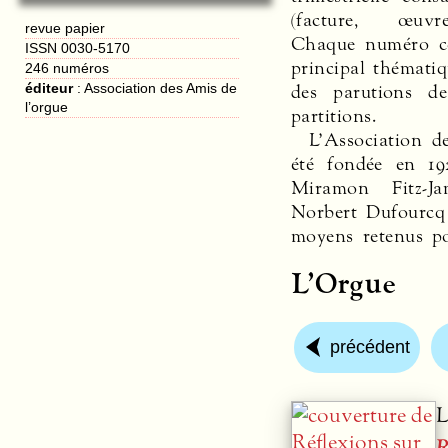
(facture, œuvre
revue papier
Chaque numéro c
ISSN 0030-5170
principal thémati
246 numéros
des parutions de
éditeur
:
Association des Amis de
l’orgue
partitions.
L’Association d
été fondée en 19
Miramon Fitz-Ja
Norbert Dufourcq 
moyens retenus p
L’Orgue
précédent
L
R