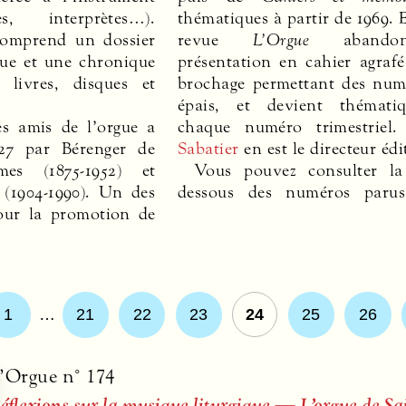
s, interprètes…).
thématiques à partir de 1969. 
omprend un dossier
revue
L’Orgue
abando
que et une chronique
présentation en cahier agraf
 livres, disques et
brochage permettant des num
épais, et devient thémati
es amis de l’orgue a
chaque numéro trimestriel
27 par Bérenger de
Sabatier
en est le directeur édi
mes (1875-1952) et
Vous pouvez consulter la 
(1904-1990). Un des
dessous des numéros parus
our la promotion de
1
…
21
22
23
24
25
26
’Orgue n° 174
éflexions sur la musique liturgique — L’orgue de Sa