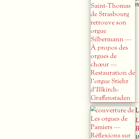
I
L
L
B
1