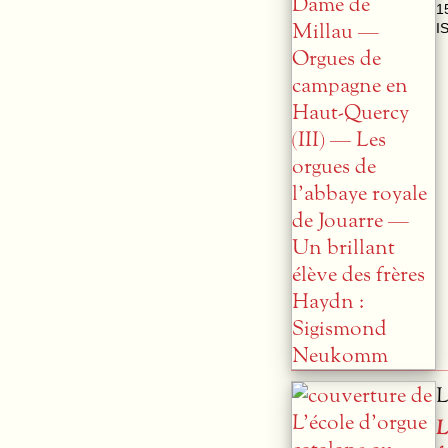
1
I
L
L