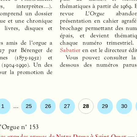
s, interprètes…).
thématiques à partir de 1969. 
omprend un dossier
revue
L’Orgue
abando
que et une chronique
présentation en cahier agraf
 livres, disques et
brochage permettant des num
épais, et devient thémati
es amis de l’orgue a
chaque numéro trimestriel
27 par Bérenger de
Sabatier
en est le directeur édi
mes (1875-1952) et
Vous pouvez consulter la 
(1904-1990). Un des
dessous des numéros parus
our la promotion de
1
…
25
26
27
28
29
30
’Orgue n° 153
es grandes orgues de Notre-Dame à Saint-Omer — Re