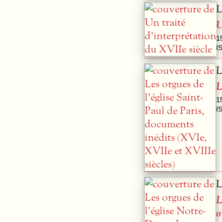
L
U
1
I
L
L
1
I
L
L
o