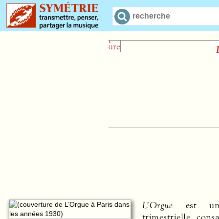
Prière nuptiale
Henri Sauguet
L’Orgue
est une
trimestrielle cons