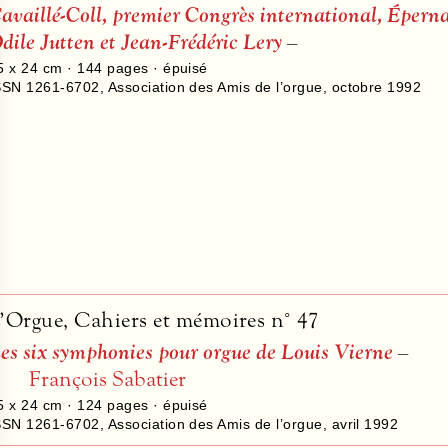
availlé-Coll, premier Congrès international, Éperna
dile Jutten et Jean-Frédéric Lery
–
5 x 24 cm ·
144
pages · épuisé
SSN 1261-6702
,
Association des Amis de l’orgue
,
octobre 1992
’Orgue, Cahiers et mémoires n° 47
es six symphonies pour orgue de Louis Vierne
–
François Sabatier
5 x 24 cm ·
124
pages · épuisé
SSN 1261-6702
,
Association des Amis de l’orgue
,
avril 1992