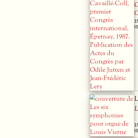
C
O
1
I
L
L
1
I