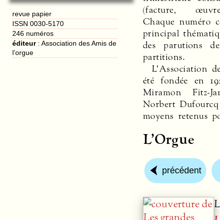
(facture, œuvre
revue papier
Chaque numéro c
ISSN 0030-5170
principal thémati
246 numéros
des parutions de
éditeur
:
Association des Amis de
l’orgue
partitions.
L’Association d
été fondée en 19
Miramon Fitz-Ja
Norbert Dufourcq 
moyens retenus p
L’Orgue
précédent
L
L