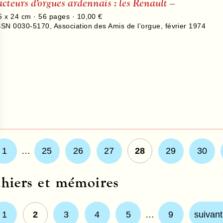
acteurs d’orgues ardennais : les Renault
–
5 x 24 cm ·
56
pages ·
10,00 €
SSN 0030-5170
,
Association des Amis de l’orgue
,
février 1974
1
…
25
26
27
28
29
30
hiers et mémoires
1
2
3
4
5
…
9
suivant