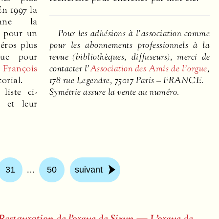
En 1997 la
nne la
é pour un
Pour les adhésions à l’association comme
éros plus
pour les abonnements professionnels à la
que pour
revue (bibliothèques, diffuseurs), merci de
.
François
contacter l’
Association des Amis de l’orgue
,
torial.
178 rue Legendre, 75017 Paris –
FRANCE
.
liste ci-
Symétrie assure la vente au numéro.
 et leur
31
…
50
suivant
stauration de l’orgue de Sizun — L’orgue de