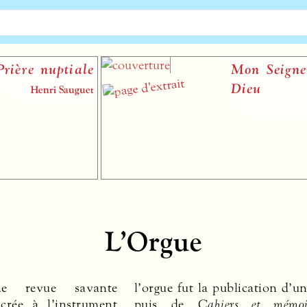
Mon Seigneur et mon
Dieu
Loïc Mallié
L’Orgue
 revue savante
l’orgue fut la publication d’un
acrée à l’instrument
puis de
Cahiers et mémoi