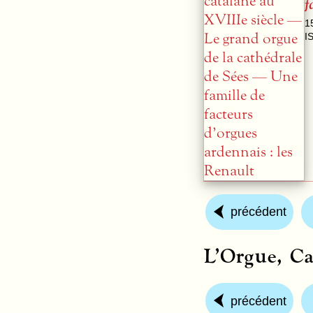
f
1
I
précédent
L’Orgue, Ca
précédent