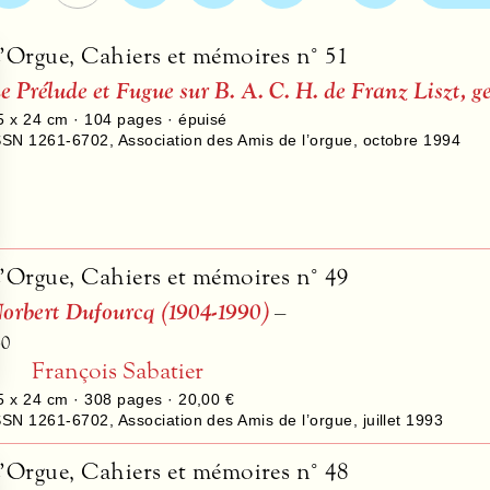
’Orgue, Cahiers et mémoires n° 51
e Prélude et Fugue sur B. A. C. H. de Franz Liszt, g
5 x 24 cm ·
104
pages · épuisé
SSN 1261-6702
,
Association des Amis de l’orgue
,
octobre 1994
’Orgue, Cahiers et mémoires n° 49
orbert Dufourcq (1904-1990)
–
50
François Sabatier
5 x 24 cm ·
308
pages ·
20,00 €
SSN 1261-6702
,
Association des Amis de l’orgue
,
juillet 1993
’Orgue, Cahiers et mémoires n° 48