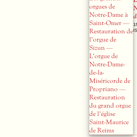
N
d
1
I