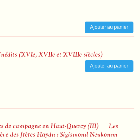
inédits (XVIe, XVIIe et XVIIIe siècles)
–
ues de campagne en Haut-Quercy (
III
) — Les
élève des frères Haydn : Sigismond Neukomm
–