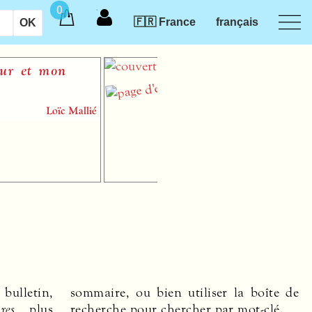
0
🇫🇷 France
français
“Le matin sûrement va
venir”
Jean-Pierre Leguay
partition papier pour saxophone alto,
piano et percussions (un exécutant)
 bulletin,
sommaire, ou bien utiliser la boîte de
res
plus
recherche pour chercher par mot-clé.