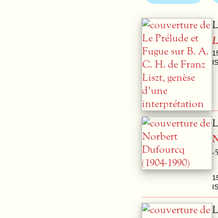
L
L
1
I
L
N
-
1
I
L