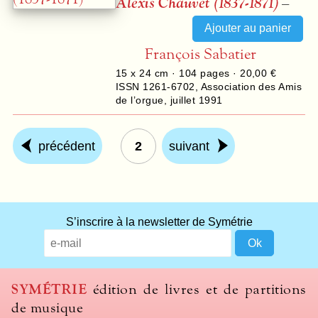
Alexis Chauvet (1837-1871)
–
François Sabatier
15 x 24 cm ·
104
pages ·
20,00 €
ISSN 1261-6702
,
Association des Amis
de l’orgue
,
juillet 1991
précédent
2
suivant
S’inscrire à la newsletter de Symétrie
SYMÉTRIE
édition de livres et de partitions
de musique