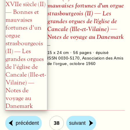
mauvaises fortunes d’un orgue
strasbourgeois (II) — Les
grandes orgues de l’église de
Cancale (Ille-et-Vilaine) —
Notes de voyage au Danemark
–
15 x 24 cm ·
56
pages · épuisé
ISSN 0030-5170
,
Association des Amis
de l’orgue
,
octobre 1960
précédent
38
suivant