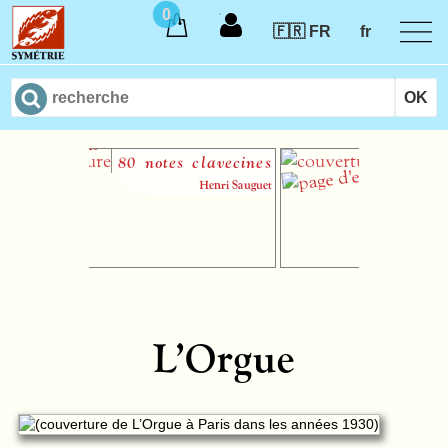
0
🇫🇷 FR
fr
80 notes clavecines
Lettres de
compositeurs 
Henri Sauguet
Camille Saint-
Saëns
Eurydic
L’Orgue