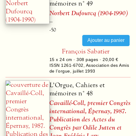
mémoires n° 49
Norbert Dufourcq (1904-1990)
–
-50
François Sabatier
15 x 24 cm ·
308
pages ·
20,00 €
ISSN 1261-6702
,
Association des Amis
de l’orgue
,
juillet 1993
L’Orgue, Cahiers et
mémoires n° 48
Cavaillé-Coll, premier Congrès
international, Épernay, 1987.
Publication des Actes du
Congrès par Odile Jutten et
Jean-Frédéric Lery
–