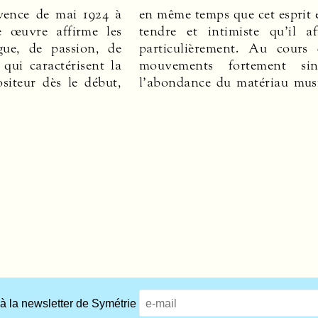
ence de mai 1924 à
cet esprit élégiaque,
ultiples signale une
te œuvre affirme les
te qu’il affectionne
lonnante, un esprit
gue, de passion, de
 Au cours des trois
it, des propositions
qui caractérisent la
ment singularisés,
iteur dès le début,
tériau musical et de
 à la newsletter de Symétrie