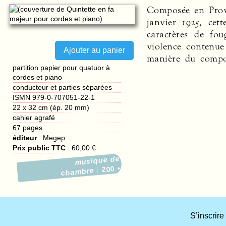
Composée en Prov
en même temps que 
ses remaniements m
janvier 1925, cet
tendre et intimis
imagination bouil
caractères de fou
particulièrement.
toujours insatisfa
violence contenue 
mouvements forte
manière du compos
l’abondance du ma
partition papier pour quatuor à
cordes et piano
conducteur et parties séparées
ISMN 979-0-707051-22-1
22 x 32 cm (ép. 20 mm)
cahier agrafé
67
pages
éditeur
:
Megep
Prix public TTC
:
60,00 €
musique de
200
chambre
S’inscrire