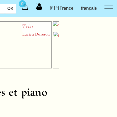
0
🇫🇷 France
français
Trio
Lucien Durosoir
s et piano