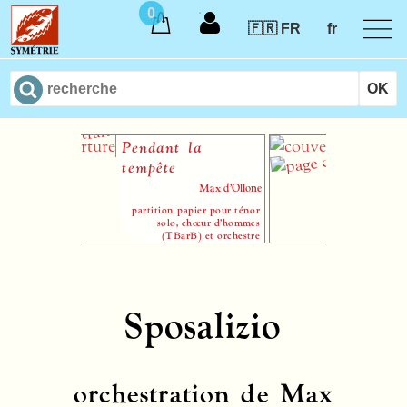
0
🇫🇷 FR
fr
Pendant la
Leçons de 
tempête
ses élèves
Max d’Ollone
N
partition papier pour ténor
solo, chœur d’hommes
(TBarB) et orchestre
Sposalizio
orchestration de Max