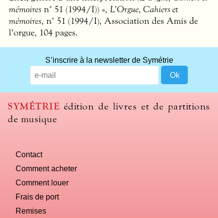
mémoires
n° 51 (1994/I)) »,
L’Orgue, Cahiers et
mémoires
, n° 51 (1994/I), Association des Amis de
l’orgue, 104 pages.
What
S’inscrire à la newsletter de Symétrie
title
should
we
use
SYMÉTRIE
édition de livres et de partitions
to
de musique
name
you
computer?
Contact
Comment acheter
Comment louer
Frais de port
Remises