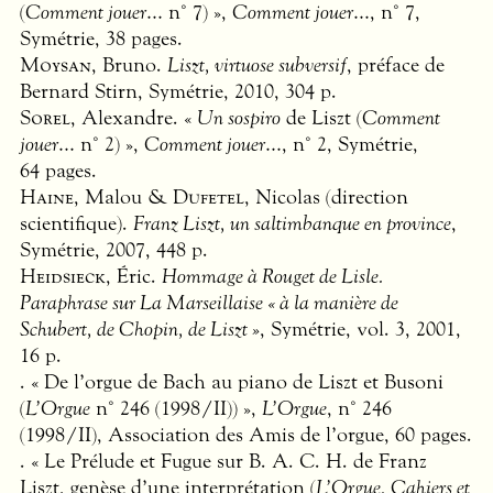
(
Comment jouer…
n° 7) »,
Comment jouer…
, n° 7,
Symétrie, 38 pages.
Moysan
, Bruno.
Liszt, virtuose subversif
, préface de
Bernard Stirn, Symétrie, 2010, 304 p.
Sorel
, Alexandre. «
Un sospiro
de Liszt (
Comment
jouer…
n° 2) »,
Comment jouer…
, n° 2, Symétrie,
64 pages.
Haine
, Malou &
Dufetel
, Nicolas (direction
scientifique).
Franz Liszt, un saltimbanque en province
,
Symétrie, 2007, 448 p.
Heidsieck
, Éric.
Hommage à Rouget de Lisle.
Paraphrase sur La Marseillaise « à la manière de
Schubert, de Chopin, de Liszt »
, Symétrie, vol. 3, 2001,
16 p.
. « De l’orgue de Bach au piano de Liszt et Busoni
(
L’Orgue
n° 246 (1998/II)) »,
L’Orgue
, n° 246
(1998/II), Association des Amis de l’orgue, 60 pages.
. « Le Prélude et Fugue sur B. A. C. H. de Franz
Liszt, genèse d’une interprétation (
L’Orgue, Cahiers et