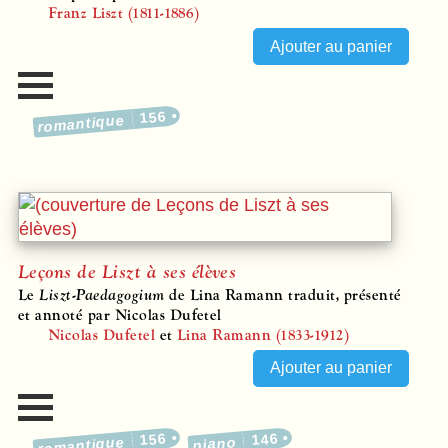
Franz Liszt (1811-1886)
156
romantique
Leçons de Liszt à ses élèves
Le
Liszt-Paedagogium
de Lina Ramann traduit, présenté
et annoté par Nicolas Dufetel
Nicolas Dufetel
et
Lina Ramann (1833-1912)
156
146
romantique
piano