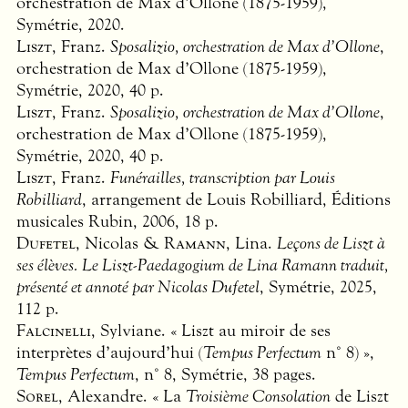
orchestration de Max d’Ollone (1875-1959),
Symétrie, 2020.
Liszt
, Franz.
Sposalizio, orchestration de Max d’Ollone
,
orchestration de Max d’Ollone (1875-1959),
Symétrie, 2020, 40 p.
Liszt
, Franz.
Sposalizio, orchestration de Max d’Ollone
,
orchestration de Max d’Ollone (1875-1959),
Symétrie, 2020, 40 p.
Liszt
, Franz.
Funérailles, transcription par Louis
Robilliard
, arrangement de Louis Robilliard, Éditions
musicales Rubin, 2006, 18 p.
Dufetel
, Nicolas &
Ramann
, Lina.
Leçons de Liszt à
ses élèves. Le
Liszt-Paedagogium
de Lina Ramann traduit,
présenté et annoté par Nicolas Dufetel
, Symétrie, 2025,
112 p.
Falcinelli
, Sylviane. « Liszt au miroir de ses
interprètes d’aujourd’hui (
Tempus Perfectum
n° 8) »,
Tempus Perfectum
, n° 8, Symétrie, 38 pages.
Sorel
, Alexandre. « La
Troisième Consolation
de Liszt