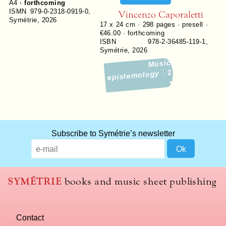
A4
· forthcoming
ISMN 979-0-2318-0919-0
,
Vincenzo Caporaletti
Symétrie
,
2026
17 x 24 cm ·
298
pages · presell ·
€46.00
· forthcoming
ISBN 978-2-36485-119-1
,
Symétrie
,
2026
Music
2
epistemology
Subscribe to Symétrie’s newsletter
SYMÉTRIE
books and music sheet publishing
Contact