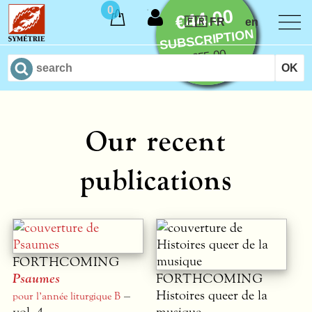
0
€44.00
🇫🇷 FR
en
SUBSCRIPTION
€55.00
Our recent
publications
FORTHCOMING
Psaumes
FORTHCOMING
–
Histoires queer de la
pour l’année liturgique B
vol. 4
musique