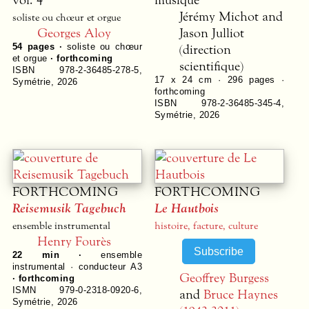
Jérémy Michot and
soliste ou chœur et orgue
Georges Aloy
Jason Julliot
(direction
54
pages ·
soliste ou chœur
et orgue
· forthcoming
scientifique)
ISBN 978-2-36485-278-5
,
17 x 24 cm ·
296
pages ·
Symétrie
,
2026
forthcoming
ISBN 978-2-36485-345-4
,
Symétrie
,
2026
FORTHCOMING
FORTHCOMING
Reisemusik Tagebuch
Le Hautbois
ensemble instrumental
histoire, facture, culture
Henry Fourès
22 min ·
ensemble
instrumental · conducteur A3
Geoffrey Burgess
· forthcoming
ISMN 979-0-2318-0920-6
,
and
Bruce Haynes
Symétrie
,
2026