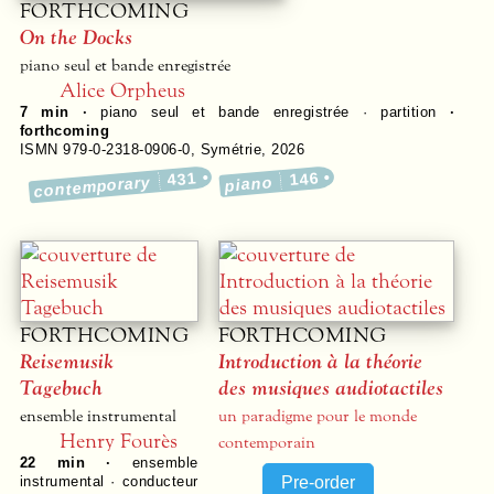
FORTHCOMING
On the Docks
piano seul et bande enregistrée
Alice Orpheus
7 min ·
piano seul et bande enregistrée · partition
·
forthcoming
ISMN 979-0-2318-0906-0
,
Symétrie
,
2026
431
146
contemporary
piano
FORTHCOMING
FORTHCOMING
Reisemusik
Introduction à la théorie
Tagebuch
des musiques audiotactiles
ensemble instrumental
un paradigme pour le monde
Henry Fourès
contemporain
22 min ·
ensemble
instrumental · conducteur