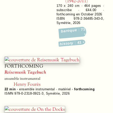
(1942-2011)
170 x 240 cm ·
464
pages ·
subscribe ·
€44.00
·
forthcoming en October 2026
ISBN 978-2-36485-343-0
,
Symétrie
,
2026
71
baroque
41
history
FORTHCOMING
Reisemusik Tagebuch
ensemble instrumental
Henry Fourès
22 min ·
ensemble instrumental · matériel
· forthcoming
ISMN 979-0-2318-0921-3
,
Symétrie
,
2026