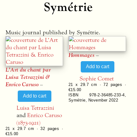
Symétrie
Music journal published by Symétrie.
Hommages
–
L’Art du chant par
Luisa Tetrazzini &
Sophie Comet
Enrico Caruso
–
21 x 29.7 cm ·
72
pages ·
€15.00
ISBN 978-2-36485-233-4
,
Symétrie
,
November 2022
Luisa Tetrazzini
and
Enrico Caruso
(1873-1921)
21 x 29.7 cm ·
32
pages ·
€15.00