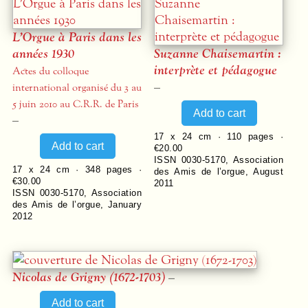
L’Orgue à Paris dans les
années 1930
Suzanne Chaisemartin :
interprète et pédagogue
Actes du colloque
–
international organisé du 3 au
5 juin 2010 au C.R.R. de Paris
–
17 x 24 cm ·
110
pages ·
€20.00
ISSN 0030-5170
,
Association
17 x 24 cm ·
348
pages ·
des Amis de l’orgue
,
August
€30.00
2011
ISSN 0030-5170
,
Association
des Amis de l’orgue
,
January
2012
Nicolas de Grigny (1672-1703)
–