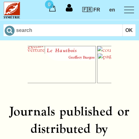
0
🇫🇷 FR
en
Le Hautbois
Introdu
théorie
Geoffrey Burgess
musiqu
audiota
Vi
Journals published or
distributed by