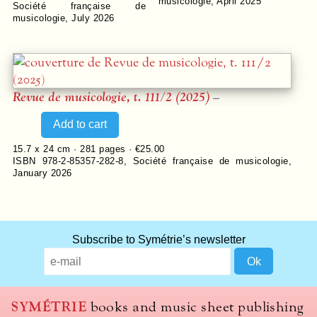
musicologie
,
April 2025
Société française de
musicologie
,
July 2026
Revue de musicologie, t. 111/2 (2025)
–
15.7 x 24 cm ·
281
pages ·
€25.00
ISBN 978-2-85357-282-8
,
Société française de musicologie
,
January 2026
What
Subscribe to Symétrie’s newsletter
title
should
we
use
SYMÉTRIE
books and music sheet publishing
to