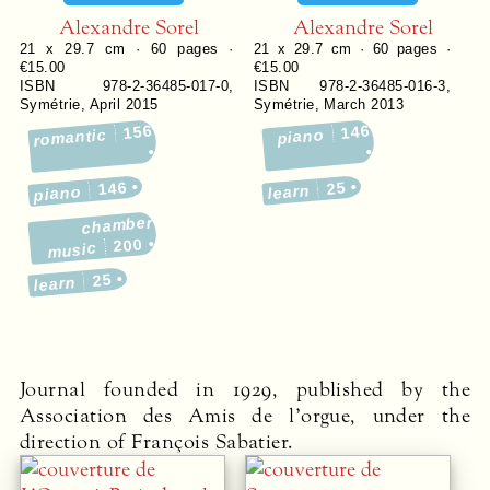
Alexandre Sorel
Alexandre Sorel
21 x 29.7 cm ·
60
pages ·
21 x 29.7 cm ·
60
pages ·
€15.00
€15.00
ISBN 978-2-36485-017-0
,
ISBN 978-2-36485-016-3
,
Symétrie
,
April 2015
Symétrie
,
March 2013
156
146
romantic
piano
146
25
learn
piano
chamber
200
music
25
learn
Journal founded in 1929, published by the
Association des Amis de l’orgue, under the
direction of François Sabatier.