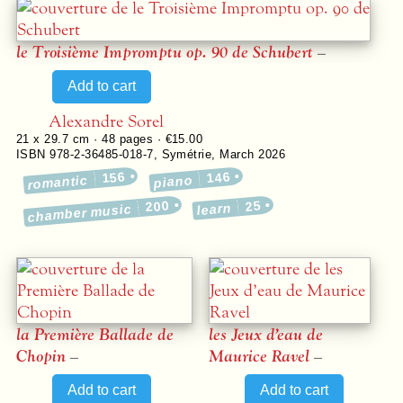
le
Troisième Impromptu
op. 90 de Schubert
–
Alexandre Sorel
21 x 29.7 cm ·
48
pages ·
€15.00
ISBN 978-2-36485-018-7
,
Symétrie
,
March 2026
156
146
romantic
piano
200
25
learn
chamber music
la
Première Ballade
de
les
Jeux d’eau
de
Chopin
–
Maurice Ravel
–