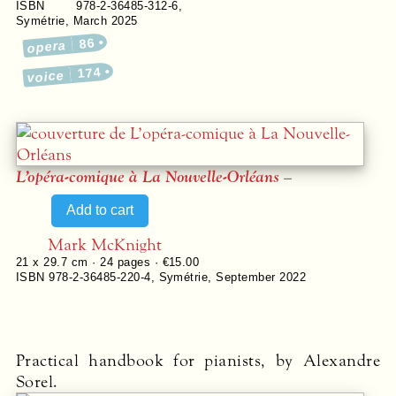
ISBN 978-2-36485-312-6
,
Symétrie
,
March 2025
86
opera
174
voice
L’opéra-comique à La Nouvelle-Orléans
–
Mark McKnight
21 x 29.7 cm ·
24
pages ·
€15.00
ISBN 978-2-36485-220-4
,
Symétrie
,
September 2022
Practical handbook for pianists, by Alexandre
Sorel.