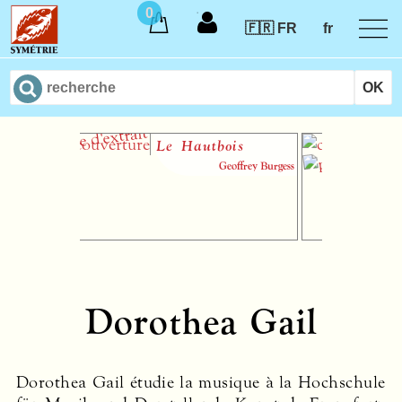
0
🇫🇷 FR
fr
Le Hautbois
I
th
Geoffrey Burgess
m
au
Dorothea Gail
Dorothea Gail étudie la musique à la Hochschule