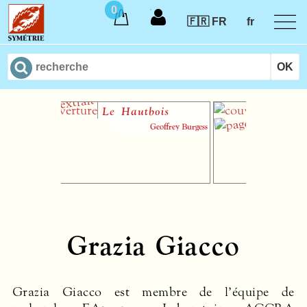
0
🇫🇷 FR
fr
Le Hautbois
Introdu
théorie
Geoffrey Burgess
musiqu
audiota
V
Grazia Giacco
Grazia Giacco est membre de l’équipe de