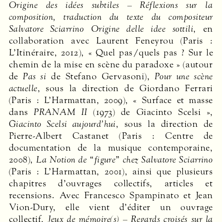
Origine des idées subtiles – Réflexions sur la
composition, traduction du texte du compositeur
Salvatore Sciarrino
Origine delle idee sottili
, en
collaboration avec Laurent Feneyrou (Paris :
L’Itinéraire, 2012), « Quel pas/quels pas ? Sur le
chemin de la mise en scène du paradoxe » (autour
de
Pas si
de Stefano Gervasoni),
Pour une scène
actuelle
, sous la direction de Giordano Ferrari
(Paris : L’Harmattan, 2009), « Surface et masse
dans
PRANAM
II
(1973) de Giacinto Scelsi »,
Giacinto Scelsi aujourd’hui
, sous la direction de
Pierre-Albert Castanet (Paris : Centre de
documentation de la musique contemporaine,
2008),
La Notion de “figure” chez Salvatore Sciarrino
(Paris : L’Harmattan, 2001), ainsi que plusieurs
chapitres d’ouvrages collectifs, articles et
recensions. Avec Francesco Spampinato et Jean
Vion-Dury, elle vient d’éditer un ouvrage
collectif,
Jeux de mémoire(s) – Regards croisés sur la