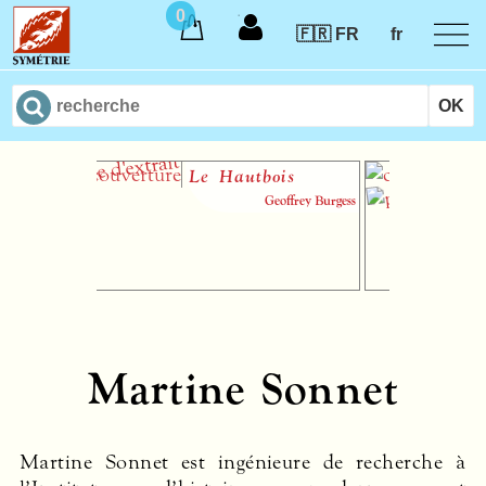
0
🇫🇷 FR
fr
Le Hautbois
I
t
Geoffrey Burgess
m
a
Martine Sonnet
Martine Sonnet est ingénieure de recherche à