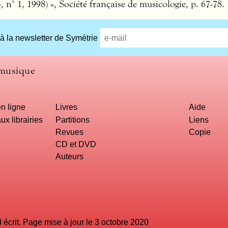
 n° 1, 1998) », Société française de musicologie, p. 67-78.
 à la newsletter de Symétrie
 musique
n ligne
Livres
Aide
ux librairies
Partitions
Liens
Revues
Copie
CD et DVD
Auteurs
crit. Page mise à jour le 3 octobre 2020