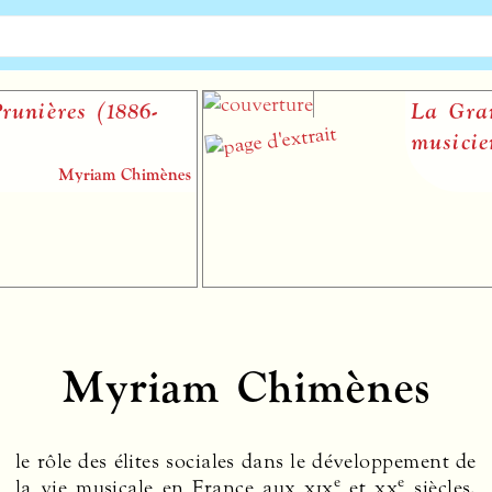
s (1886-
La Grande Gu
musiciens
yriam Chimènes
Stéphane
Myriam Chimènes
e
e
la vie musicale en France aux
xix
et
xx
siècles.