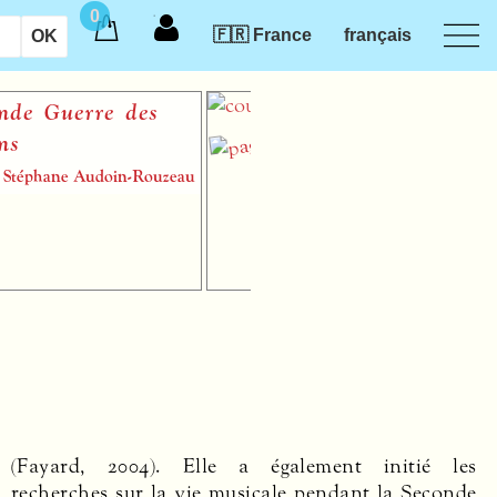
0
🇫🇷 France
français
erre des
 Audoin-Rouzeau
(Fayard, 2004). Elle a également initié les
recherches sur la vie musicale pendant la Seconde