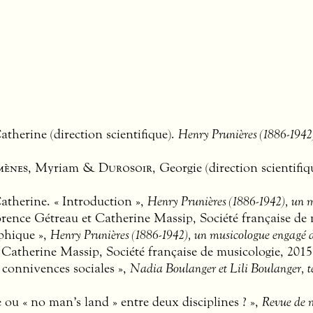
Catherine (direction scientifique).
Henry Prunières (1886-1942)
mènes
, Myriam &
Durosoir
, Georgie (direction scientifiq
Catherine. « Introduction »,
Henry Prunières (1886-1942), un m
rence Gétreau et Catherine Massip, Société française de m
phique »,
Henry Prunières (1886-1942), un musicologue engagé da
atherine Massip, Société française de musicologie, 2015,
 connivences sociales »,
Nadia Boulanger et Lili Boulanger, t
e ou « no man’s land » entre deux disciplines ? »,
Revue de 