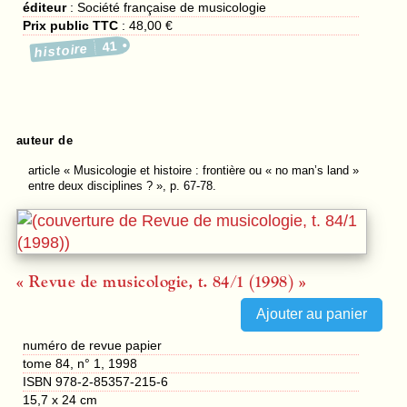
éditeur
:
Société française de musicologie
Prix public TTC
:
48,00 €
41
histoire
auteur de
article
« Musicologie et histoire : frontière ou « no man’s land »
entre deux disciplines ? », p. 67-78.
« Revue de musicologie, t. 84/1 (1998) »
numéro de revue papier
tome 84, n° 1, 1998
ISBN 978-2-85357-215-6
15,7 x 24 cm