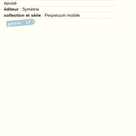
épuisé
éditeur
:
Symétrie
collection et série
: Perpetuum mobile
17
genre