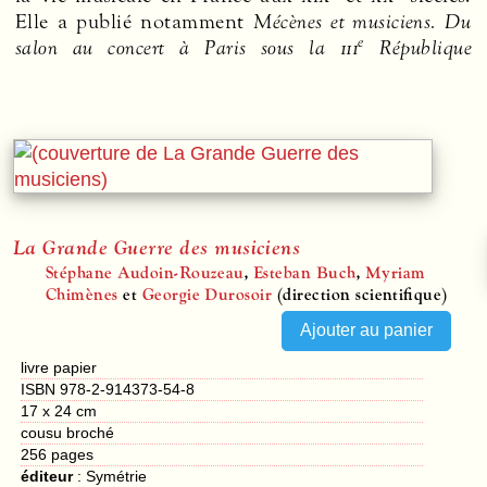
Elle a publié notamment
Mécènes et musiciens. Du
e
salon au concert à Paris sous la
iii
République
La Grande Guerre des musiciens
Stéphane Audoin-Rouzeau
,
Esteban Buch
,
Myriam
Chimènes
et
Georgie Durosoir
(direction scientifique)
livre papier
ISBN 978-2-914373-54-8
17 x 24 cm
cousu broché
256
pages
éditeur
:
Symétrie