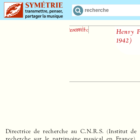
Henry Prunière
1942)
M
Directrice de recherche au C.N.R.S. (Institut de
le rôle des élites sociales dans le développement de
recherche sur le patrimoine musical en France),