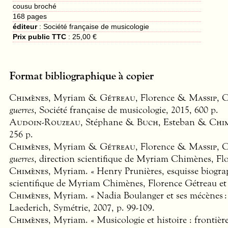
cousu broché
168
pages
éditeur
:
Société française de musicologie
Prix public TTC
:
25,00 €
Format bibliographique à copier
Chimènes
, Myriam &
Gétreau
, Florence &
Massip
, 
guerres
, Société française de musicologie, 2015, 600 p.
Audoin-Rouzeau
, Stéphane &
Buch
, Esteban &
Chi
256 p.
Chimènes
, Myriam &
Gétreau
, Florence &
Massip
, 
guerres
, direction scientifique de Myriam Chimènes, Flo
Chimènes
, Myriam. « Henry Prunières, esquisse biogra
scientifique de Myriam Chimènes, Florence Gétreau et C
Chimènes
, Myriam. « Nadia Boulanger et ses mécènes :
Laederich, Symétrie, 2007, p. 99-109.
Chimènes
, Myriam. « Musicologie et histoire : frontièr