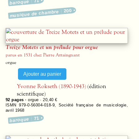
71
baroque
200
musique de chambre
Treize Motets et un prélude pour orgue
parus en 1531 chez Pierre Attaingnant
orgue
Yvonne Rokseth (1890-1943)
(édition
scientifique)
92
pages ·
orgue · 20,40 €
ISMN 979-0-56004-018-9
,
Société française de musicologie
,
avril 1968
71
baroque