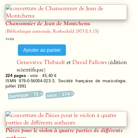
Chansonnier de Jean de Montchenu
(Bibliothèque nationale, Rothschild 2973 [I.5.13])
voix
Geneviève Thibault
et
David Fallows
(édition
scientifique)
224
pages ·
voix · 45,40 €
ISMN 979-0-56004-023-3
,
Société française de musicologie
,
juillet 1991
71
174
baroque
voix
Pièces pour le violon à quatre parties de différents
autheurs