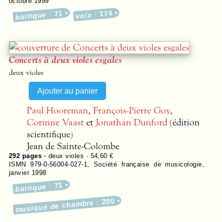
octobre 1999
71
174
baroque
voix
Concerts à deux violes esgales
deux violes
Paul Hooreman
,
François-Pierre Goy
,
Corinne Vaast
et
Jonathan Dunford
(édition
scientifique)
Jean de Sainte-Colombe
292
pages ·
deux violes · 54,60 €
ISMN 979-0-56004-027-1
,
Société française de musicologie
,
janvier 1998
71
baroque
200
musique de chambre