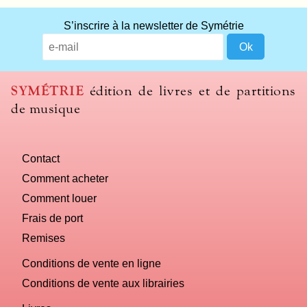
What
S’inscrire à la newsletter de Symétrie
title
should
we
use
SYMÉTRIE
édition de livres et de partitions
to
de musique
name
you
computer?
Contact
Comment acheter
Comment louer
Frais de port
Remises
Conditions de vente en ligne
Conditions de vente aux librairies