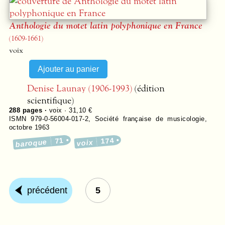
Anthologie du motet latin polyphonique en France
(1609-1661)
voix
Denise Launay (1906-1993)
(édition
scientifique)
288
pages ·
voix · 31,10 €
ISMN 979-0-56004-017-2
,
Société française de musicologie
,
octobre 1963
71
174
baroque
voix
précédent
5