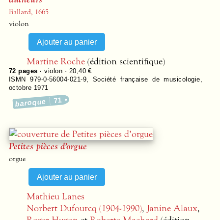
Ballard, 1665
violon
Martine Roche
(édition scientifique)
72
pages ·
violon · 20,40 €
ISMN 979-0-56004-021-9
,
Société française de musicologie
,
octobre 1971
71
baroque
Petites pièces d’orgue
orgue
Mathieu Lanes
Norbert Dufourcq (1904-1990)
,
Janine Alaux
,
Roger Hugon
et
Roberte Machard
(édition