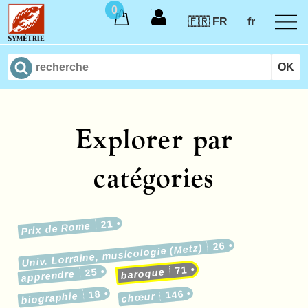
0
🇫🇷 FR
fr
Explorer par
catégories
21
Prix de Rome
26
Univ. Lorraine, musicologie (Metz)
71
25
baroque
apprendre
18
146
biographie
chœur