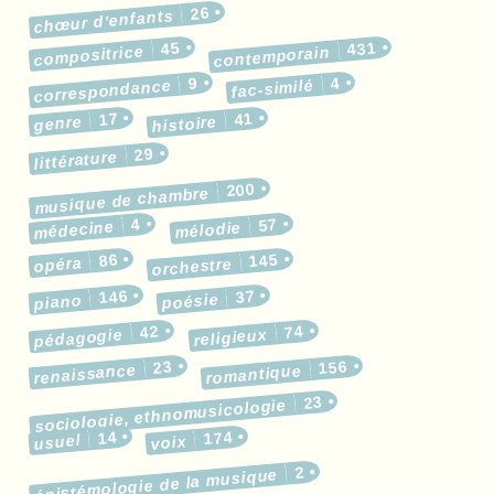
26
chœur d’enfants
45
431
compositrice
contemporain
9
4
correspondance
fac-similé
17
41
genre
histoire
29
littérature
200
musique de chambre
4
57
médecine
mélodie
86
145
opéra
orchestre
146
37
poésie
piano
42
74
pédagogie
religieux
23
156
renaissance
romantique
23
sociologie, ethnomusicologie
14
174
usuel
voix
2
épistémologie de la musique