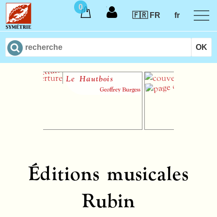
0
🇫🇷 FR
fr
Le Hautbois
Introducti
théorie de
Geoffrey Burgess
musiques
audiotacti
Vincen
Éditions musicales
Rubin