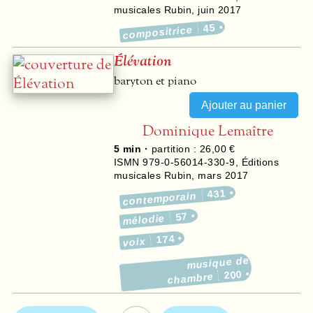
musicales Rubin
,
juin 2017
45
compositrice
Élévation
baryton et piano
Dominique Lemaître
5 min ·
partition : 26,00 €
ISMN 979-0-56014-330-9
,
Éditions
musicales Rubin
,
mars 2017
431
contemporain
57
mélodie
174
voix
musique de
200
chambre