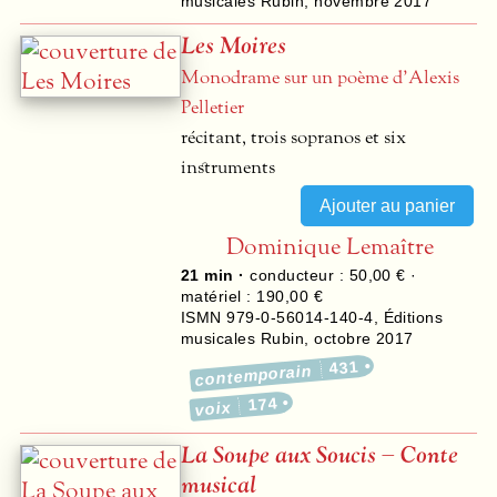
musicales Rubin
,
novembre 2017
Les Moires
Monodrame sur un poème d’Alexis
Pelletier
récitant, trois sopranos et six
instruments
Dominique Lemaître
21 min ·
conducteur : 50,00 € ·
matériel : 190,00 €
ISMN 979-0-56014-140-4
,
Éditions
musicales Rubin
,
octobre 2017
431
contemporain
174
voix
La Soupe aux Soucis – Conte
musical