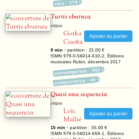
174
voix
Turris eburnea
orgue
Gorka
Cuesta
9 min ·
partition : 22,00 €
ISMN 979-0-56014-610-2
,
Éditions
musicales Rubin
,
décembre 2017
431
contemporain
45
compositrice
Quasi una sequencia
orgue
Loïc
Mallié
15 min ·
partition : 35,00 €
ISMN 979-0-56014-659-1
,
Éditions