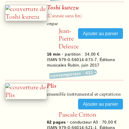
Toshi kurezu
(L’année sans fin)
orgue
Jean-
Pierre
Deleuze
16 min ·
partition : 34,00 €
ISMN 979-0-56014-673-7
,
Éditions
musicales Rubin
,
juin 2017
431
contemporain
Plis
ensemble instrumental et captations
Pascale Criton
62
pages ·
conducteur A3 : 70,00 €
ISMN 979-0-56014-521-1
,
Éditions