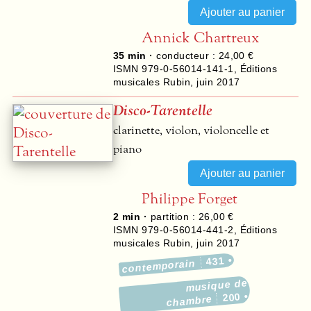
Annick Chartreux
35 min ·
conducteur : 24,00 €
ISMN 979-0-56014-141-1
,
Éditions
musicales Rubin
,
juin 2017
Disco-Tarentelle
clarinette, violon, violoncelle et
piano
Philippe Forget
2 min ·
partition : 26,00 €
ISMN 979-0-56014-441-2
,
Éditions
musicales Rubin
,
juin 2017
431
contemporain
musique de
200
chambre