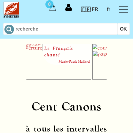
0
🇫🇷 FR
fr
Le Français
Chanso
chanté
à cinq 
Marie-Paule Hallard
Cent Canons
à tous les intervalles