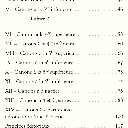
ce
V – Canons à la 3
inférieure
46
Cahier 2
te
VI – Canons à la 4
supérieure
53
te
VII
– Canons à la 4
inférieure
60
te
VIII
– Canons à la 5
supérieure
66
te
IX – Canons à la 5
inférieure
67
te
X – Canons à la 6
supérieure
73
te
XI – Canons à la 6
inférieure
74
XII
– Canons à 3 parties
76
XIII
– Canons à 4 et 5 parties
88
XIV
– Canons à 2 parties avec
e
adjonction d’une 3
partie
100
Principes éditoriaux
117