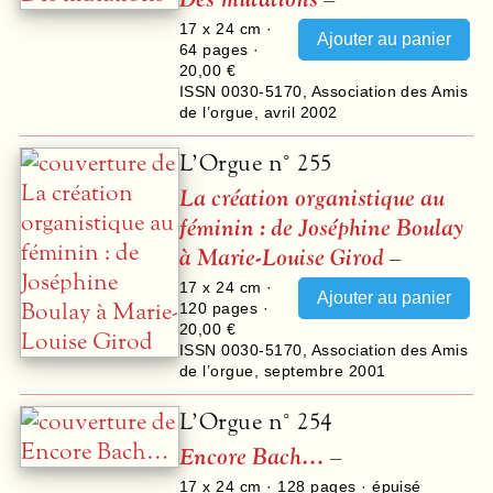
17 x 24 cm ·
64
pages ·
20,00 €
ISSN 0030-5170
,
Association des Amis
de l’orgue
,
avril 2002
L’Orgue n° 255
La création organistique au
féminin : de Joséphine Boulay
à Marie-Louise Girod
–
17 x 24 cm ·
120
pages ·
20,00 €
ISSN 0030-5170
,
Association des Amis
de l’orgue
,
septembre 2001
L’Orgue n° 254
Encore Bach…
–
17 x 24 cm ·
128
pages · épuisé