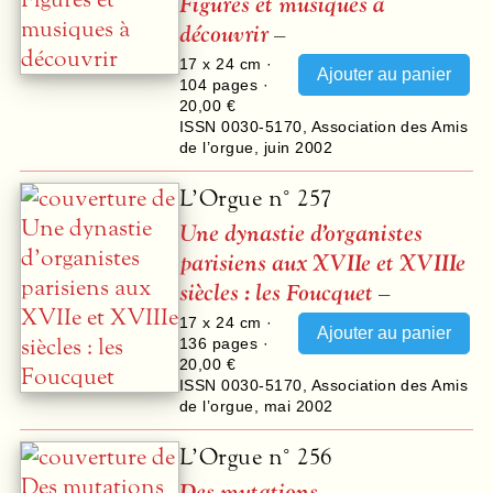
Figures et musiques à
découvrir
–
17 x 24 cm ·
104
pages ·
20,00 €
ISSN 0030-5170
,
Association des Amis
de l’orgue
,
juin 2002
L’Orgue n° 257
Une dynastie d’organistes
parisiens aux XVIIe et XVIIIe
siècles : les Foucquet
–
17 x 24 cm ·
136
pages ·
20,00 €
ISSN 0030-5170
,
Association des Amis
de l’orgue
,
mai 2002
L’Orgue n° 256
Des mutations
–