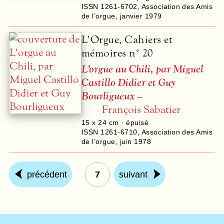
ISSN 1261-6702
,
Association des Amis
de l’orgue
,
janvier 1979
L’Orgue, Cahiers et
mémoires n° 20
L’orgue au Chili, par Miguel
Castillo Didier et Guy
Bourligueux
–
François Sabatier
15 x 24 cm · épuisé
ISSN 1261-6710
,
Association des Amis
de l’orgue
,
juin 1978
précédent
7
suivant