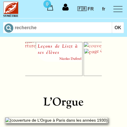
0
🇫🇷 FR
fr
Leçons de Liszt à
L’Été
ses élèves
Nicolas Dufetel
partition papie
(SATB) 
L’Orgue