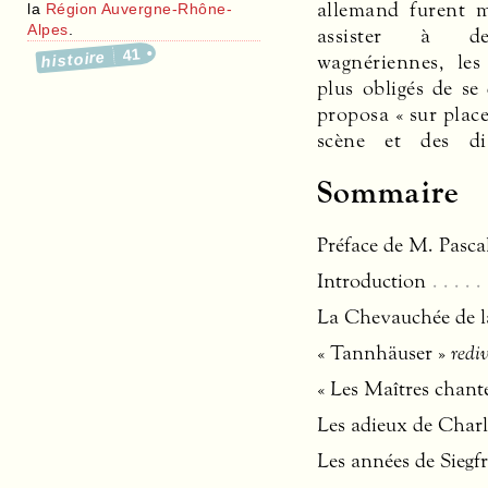
allemand furent m
la
Région Auvergne-Rhône-
Alpes
.
assister à des
41
histoire
wagnériennes, les
plus obligés de se 
proposa « sur place
scène et des dis
Sommaire
Préface de M. Pasca
Introduction
La Chevauchée de l
« Tannhäuser »
redi
« Les Maîtres chante
Les adieux de Char
Les années de Siegfr