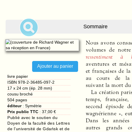
Sommaire
Nous avons consac
volumes de notre 
ressentiment à l’
aventures et mésa
et françaises de l
livre papier
au cours de la 
ISBN 978-2-36485-097-2
suivant la mort du
17 x 24 cm (ép. 28 mm)
La création pari
cousu broché
temps, française
504
pages
second épisode d
prospérité de celui
éditeur
:
Symétrie
Prix public TTC
:
37,00 €
wagnérienne », eut
Publié avec le soutien du
Dans les années 
Doyen de la faculté des Lettres
autres grands o
de l’université de Gdańsk et de