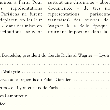
ontés à Paris. Pour
surtout une chronique – ab
l’engouement pour Wagner e
 représentations
documentée – de très no
 Parisiens ne furent
représentations parisie
déplacer, on les leur
françaises) des œuvres de
 », dans des mises en
Wagner à la Belle Époque
tributions souvent
tournant important dans la 
l Bouteldja, président du Cercle Richard Wagner — Lyon
a Walkyrie
vivus
ou les repentis du Palais Garnier
urs » de Lyon et ceux de Paris
les Lamoureux
ied