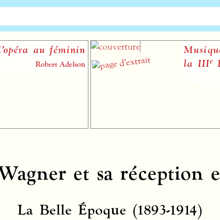
au féminin
Musiques de sc
e
la
III
Républiq
Robert Adelson
Wagner et sa réception 
La Belle Époque (1893-1914)