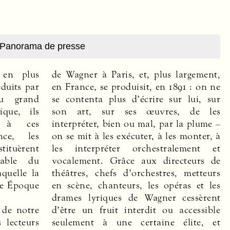
Panorama de presse
 en plus
de Wagner à Paris, et, plus largement,
éduits par
en France, se produisit, en 1891 : on ne
u grand
se contenta plus d’écrire sur lui, sur
ique, ils
son art, sur ses œuvres, de les
t à ces
interpréter, bien ou mal, par la plume –
nce, les
on se mit à les exécuter, à les monter, à
tuèrent
les interpréter orchestralement et
sable du
vocalement. Grâce aux directeurs de
théâtres, chefs d’­orchestres, metteurs
en scène, chanteurs, les opéras et les
drames lyriques de Wagner cessèrent
 de notre
accessible
 lecteurs
lite, et