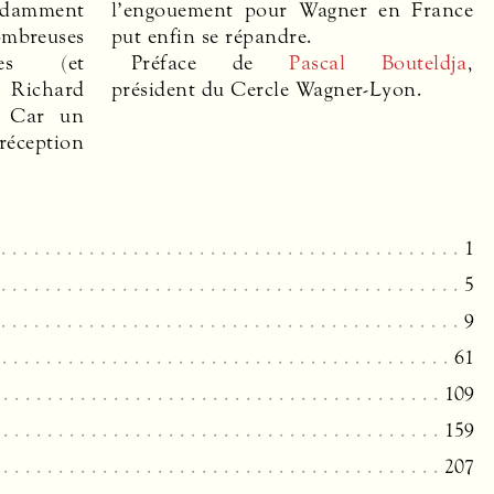
ondamment
n France
mbreuses
put enfin se répandre.
nnes (et
Préface de
Pascal Bouteldja
,
 Richard
président du Cercle Wagner-Lyon.
. Car un
réception
1
5
9
61
109
159
207