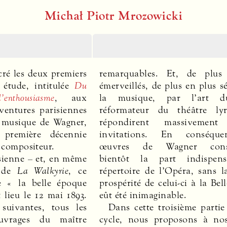
Michał Piotr Mrozowicki
ré les deux premiers
remarquables. Et, de plus
étude, intitulée
Du
émerveillés, de plus en plus s
enthousiasme
, aux
la musique, par l’art d
ventures parisiennes
réformateur du théâtre lyr
a musique de Wagner,
répondirent massivemen
première décennie
invitations. En conséque
 compositeur.
œuvres de Wagner consti
sienne – et, en même
bientôt la part indispen
, de
La Walkyrie
, ce
répertoire de l’Opéra, sans laquelle la
e « la belle époque
-ci à la Belle Époque
 lieu le 12 mai 1893.
eût été inimaginable.
suivantes, tous les
Dans cette troisième partie
d’être un fruit interdit ou 
uvrages du maître
cycle, nous proposons à nos
seulement à une certaine é