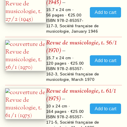
(1945)
–
15.7 x 24 cm ·
56
pages ·
€25.00
ISBN 978-2-85357-
117-3
,
Société française de
musicologie
,
January 1946
Revue de musicologie, t. 56/1
(1970)
–
15.7 x 24 cm ·
120
pages ·
€25.00
ISBN 978-2-85357-
162-3
,
Société française de
musicologie
,
March 1970
Revue de musicologie, t. 61/1
(1975)
–
10 x 24 cm ·
164
pages ·
€25.00
ISBN 978-2-85357-
171-5
,
Société française de