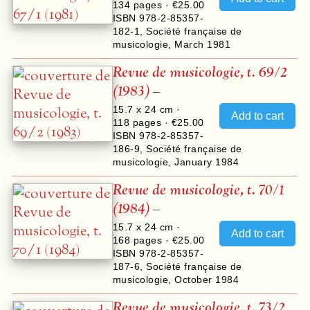
134
pages ·
€25.00
ISBN 978-2-85357-
182-1
,
Société française de
musicologie
,
March 1981
Revue de musicologie, t. 69/2
(1983)
–
15.7 x 24 cm ·
118
pages ·
€25.00
ISBN 978-2-85357-
186-9
,
Société française de
musicologie
,
January 1984
Revue de musicologie, t. 70/1
(1984)
–
15.7 x 24 cm ·
168
pages ·
€25.00
ISBN 978-2-85357-
187-6
,
Société française de
musicologie
,
October 1984
Revue de musicologie, t. 73/2