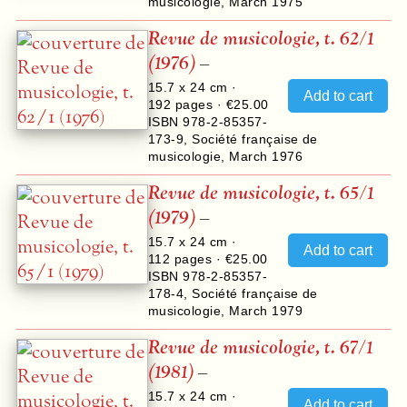
musicologie
,
March 1975
Revue de musicologie, t. 62/1
(1976)
–
15.7 x 24 cm ·
192
pages ·
€25.00
ISBN 978-2-85357-
173-9
,
Société française de
musicologie
,
March 1976
Revue de musicologie, t. 65/1
(1979)
–
15.7 x 24 cm ·
112
pages ·
€25.00
ISBN 978-2-85357-
178-4
,
Société française de
musicologie
,
March 1979
Revue de musicologie, t. 67/1
(1981)
–
15.7 x 24 cm ·