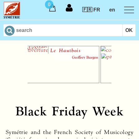
0
🇫🇷 FR
en
Le Hautbois
Intr
théo
Geoffrey Burgess
musi
audio
Black Friday Week
Symétrie and the French Society of Musicology