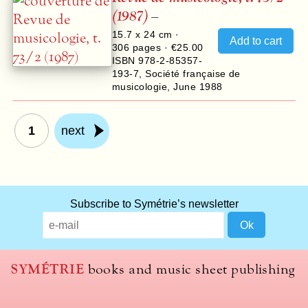
(1987)
–
15.7 x 24 cm ·
306
pages ·
€25.00
ISBN 978-2-85357-
193-7
,
Société française de
musicologie
,
June 1988
1
next
Subscribe to Symétrie’s newsletter
SYMÉTRIE
books and music sheet publishing