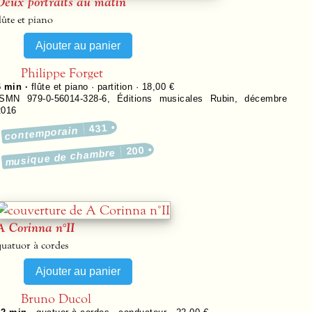
Deux portraits au matin
lûte et piano
Philippe Forget
6 min ·
flûte et piano · partition · 18,00 €
ISMN 979-0-56014-328-6
,
Éditions musicales Rubin
,
décembre
2016
431
contemporain
200
musique de chambre
A Corinna n°II
quatuor à cordes
Bruno Ducol