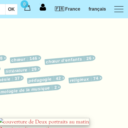
0
🇫🇷 France
français
18
146
26
chœur d’enfants
chœur
29
littérature
37
42
74
oésie
pédagogie
religieux
2
émologie de la musique