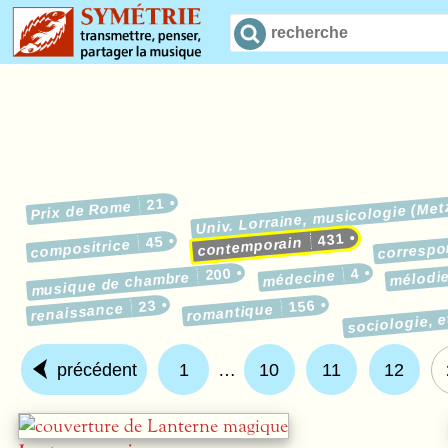
21
Prix de Rome
Univ. Lorraine, musicologie (Met
431
45
contemporain
corresp
compositrice
200
4
médecine
mélodi
musique de chambre
23
156
renaissance
sociologie, 
romantique
précédent
1
…
10
11
12