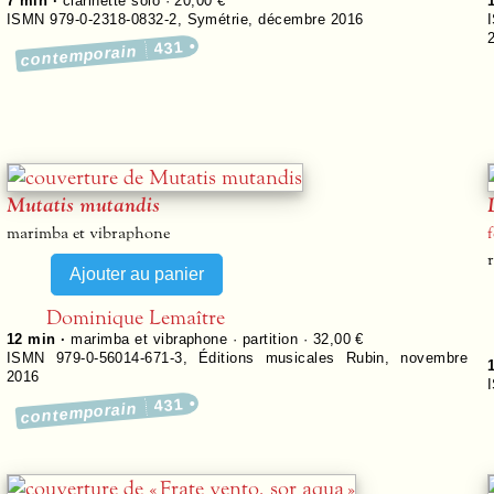
7 min ·
clarinette solo · 20,00 €
ISMN 979-0-2318-0832-2
,
Symétrie
,
décembre 2016
431
contemporain
Mutatis mutandis
marimba et vibraphone
r
Dominique Lemaître
12 min ·
marimba et vibraphone · partition · 32,00 €
ISMN 979-0-56014-671-3
,
Éditions musicales Rubin
,
novembre
2016
431
contemporain