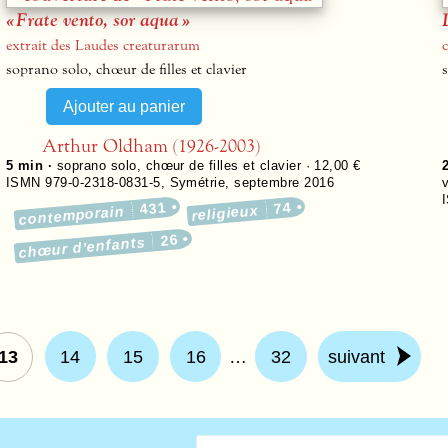
« Frate vento, sor aqua »
extrait des Laudes creaturarum
soprano solo, chœur de filles et clavier
Arthur Oldham (1926-2003)
5 min ·
soprano solo, chœur de filles et clavier · 12,00 €
ISMN 979-0-2318-0831-5
,
Symétrie
,
septembre 2016
431
74
religieux
contemporain
26
chœur d’enfants
13
14
15
16
…
32
suivant