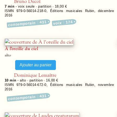
Bruno Ducol
7 min ·
voix seule · partition · 18,00 €
ISMN 979-0-56014-218-0
,
Éditions musicales Rubin
,
décembre
2016
431
174
contemporain
voix
À l’oreille du ciel
alto
Dominique Lemaître
10 min ·
alto · partition · 16,00 €
ISMN 979-0-56014-672-0
,
Éditions musicales Rubin
,
novembre
2016
431
contemporain