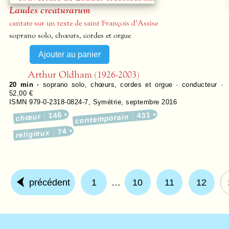
Laudes creaturarum
cantate sur un texte de saint François d’Assise
soprano solo, chœurs, cordes et orgue
Arthur Oldham (1926-2003)
20 min ·
soprano solo, chœurs, cordes et orgue · conducteur ·
52,00 €
ISMN 979-0-2318-0824-7
,
Symétrie
,
septembre 2016
146
431
chœur
contemporain
74
religieux
précédent
1
…
10
11
12
What