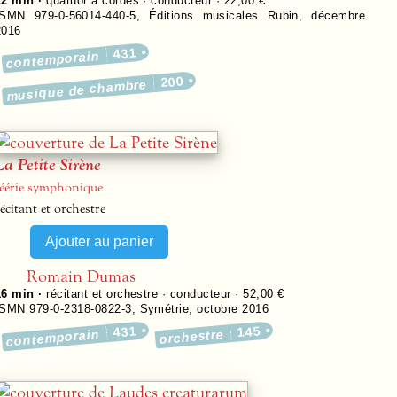
12 min ·
quatuor à cordes · conducteur · 22,00 €
ISMN 979-0-56014-440-5
,
Éditions musicales Rubin
,
décembre
2016
431
contemporain
200
musique de chambre
La Petite Sirène
féérie symphonique
écitant et orchestre
Romain Dumas
16 min ·
récitant et orchestre · conducteur · 52,00 €
ISMN 979-0-2318-0822-3
,
Symétrie
,
octobre 2016
431
145
contemporain
orchestre