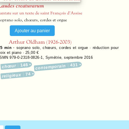
Laudes creaturarum
cantate sur un texte de saint François d’Assise
soprano solo, chœurs, cordes et orgue
Arthur Oldham (1926-2003)
25 min ·
soprano solo, chœurs, cordes et orgue · réduction pour
voix et piano · 25,00 €
ISMN 979-0-2318-0826-1
,
Symétrie
,
septembre 2016
146
431
chœur
contemporain
74
religieux