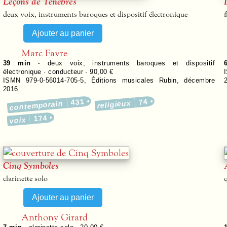
Leçons de Ténèbres
deux voix, instruments baroques et dispositif électronique
f
Marc Favre
39 min ·
deux voix, instruments baroques et dispositif
électronique · conducteur · 90,00 €
ISMN 979-0-56014-705-5
,
Éditions musicales Rubin
,
décembre
2016
431
74
religieux
contemporain
174
voix
Cinq Symboles
clarinette solo
Anthony Girard