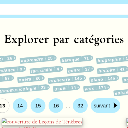
Explorer par catégories
26
25
71
z)
apprendre
baroque
biographie
9
4
17
41
ondance
fac-similé
genre
histoire
57
86
145
146
e
opéra
p
orchestre
piano
23
14
174
épist
ethnomusicologie
usuel
voix
13
14
15
16
…
32
suivant