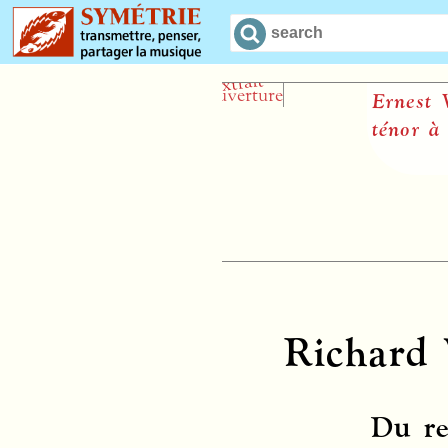
Ernest Van Dy
ténor à Bayreu
Richard 
Du re