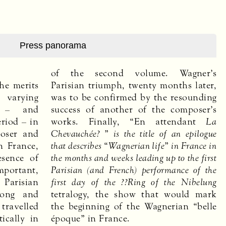
Press panorama
of the second volume. Wagner’s
he merits
Parisian triumph, twenty months later,
 varying
was to be confirmed by the resounding
e – and
success of another of the composer’s
riod – in
works. Finally, “En attendant
La
oser and
Chevauchée? ” is the title of an epilogue
n France,
that describes “Wagnerian life” in France in
esence of
the months and weeks leading up to the first
mportant,
Parisian (and French) performance of the
 Parisian
first day of the ??Ring of the Nibelung
long and
tetralogy, the show that would mark
travelled
the beginning of the Wagnerian “belle
tically in
époque” in France.