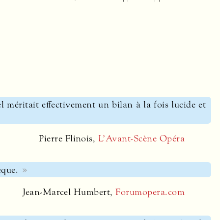
l méritait effectivement un bilan à la fois lucide et
Pierre Flinois,
L’Avant-Scène Opéra
èque.
Jean-Marcel Humbert,
Forumopera.com