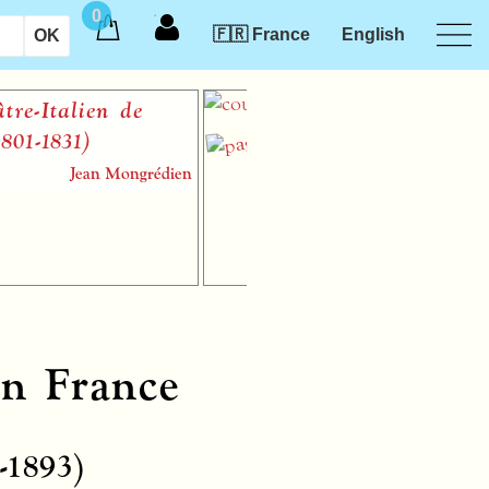
0
🇫🇷 France
English
lien de
Écrits sur
1)
Jean Mongrédien
en France
-1893)