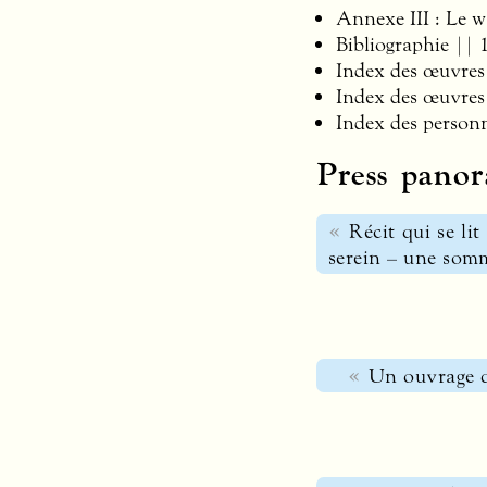
Annexe
III
: Le w
Bibliographie || 
Index des œuvres
Index des œuvres
Index des person
Press pano
Récit qui se li
serein – une somm
Un ouvrage q