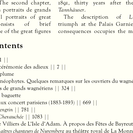
The second chapter,
1891, thirty years after th
s portraits de grands
Tannhäuser
.
l portraits of great
The description of
L
onsists of brief
triumph at the Palais Garnie
 of the great figures
consequences occupies the m
ntents
1 ||
cérémonie des adieux || 7 ||
a plume
s néophytes. Quelques remarques sur les ouvriers du wagn
its de grands wagnériens || 324 ||
a baguette
x concert parisiens (1883-1893) || 669 ||
engrin
|| 781 ||
Chevauchée
|| 1083 ||
Villiers de L’Isle d’Adam. À propos des Fêtes de Bayreut
aîtres chanteurs de Nuremberg
au théâtre royal de La Monna