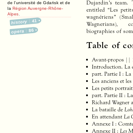
Dujardin’s team. 
de l’université de Gdańsk et de
la
Région Auvergne-Rhône-
entitled “Les petit
Alpes
.
wagnériens” (Smal
41
history
Wagnerians), c
biographies of some
86
opera
Table of co
Avant-propos || 
Introduction. La 
part. Partie I : L
Les anciens et le
Les petits portra
part. Partie II : L
Richard Wagner au
La bataille de
Loh
En attendant
La 
Annexe I : Comte 
Annexe II :
Les M