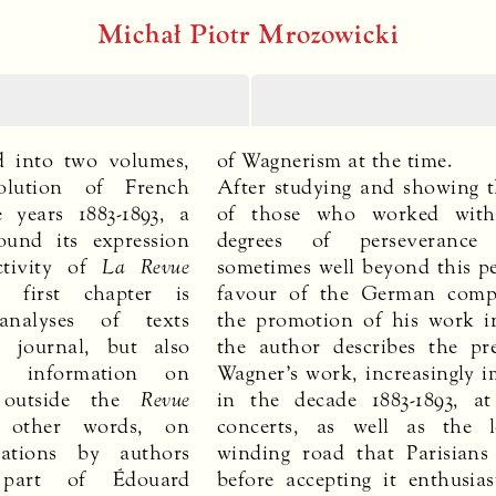
Michał Piotr Mrozowicki
d into two volumes,
of Wagnerism at the time.
olution of French
After studying and showing t
 years 1883-1893, a
of those who worked with
und its expression
degrees of perseveranc
ctivity of
La Revue
sometimes well beyond this pe
 first chapter is
favour of the German comp
nalyses of texts
the promotion of his work i
s journal, but also
the author describes the pr
ed information on
Wagner’s work, increasingly i
e outside the
Revue
in the decade 1883-1893, at
 other words, on
concerts, as well as the 
cations by authors
winding road that Parisians 
part of Édouard
before accepting it enthusias