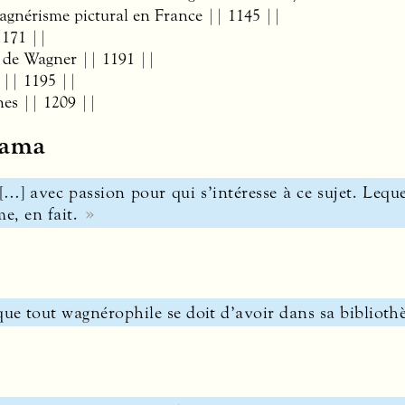
agnérisme pictural en France || 1145 ||
1171 ||
 de Wagner || 1191 ||
 || 1195 ||
nes || 1209 ||
rama
t […] avec passion pour qui s’intéresse à ce sujet. Leque
e, en fait.
ue tout wagnérophile se doit d’avoir dans sa biblioth