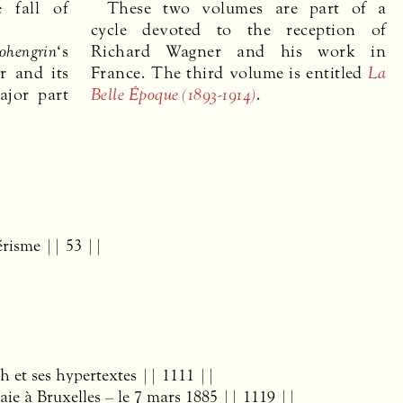
e fall of
These two volumes are part of a
cycle devoted to the reception of
ohengrin
‘s
Richard Wagner and his work in
r and its
France. The third volume is entitled
La
ajor part
Belle Époque (1893-1914)
.
érisme || 53 ||
h et ses hypertextes || 1111 ||
ie à Bruxelles – le 7 mars 1885 || 1119 ||