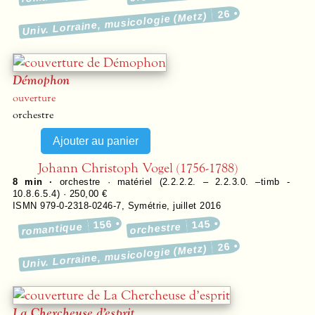
26
Univ. Lorraine, musicologie (Metz)
Démophon
ouverture
orchestre
Johann Christoph Vogel (1756-1788)
8 min ·
orchestre · matériel (2.2.2.2. – 2.2.3.0. –timb -
10.8.6.5.4) · 250,00 €
ISMN 979-0-2318-0246-7
,
Symétrie
,
juillet 2016
156
145
romantique
orchestre
26
Univ. Lorraine, musicologie (Metz)
La Chercheuse d’esprit