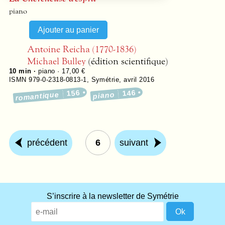
piano
Antoine Reicha (1770-1836)
Michael Bulley
(édition scientifique)
10 min ·
piano · 17,00 €
ISMN 979-0-2318-0813-1
,
Symétrie
,
avril 2016
156
146
romantique
piano
précédent
6
suivant
What
S’inscrire à la newsletter de Symétrie
title
should