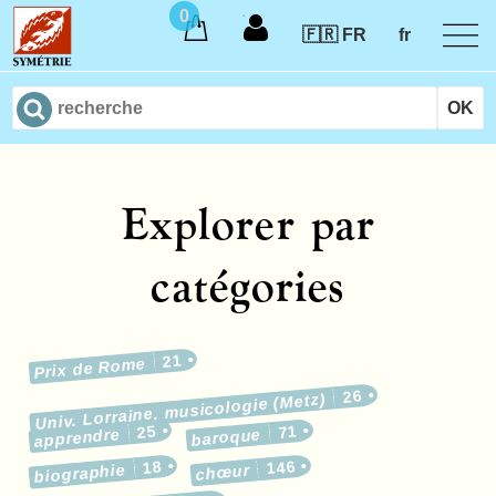
0
🇫🇷 FR
fr
Explorer par
catégories
21
Prix de Rome
26
Univ. Lorraine, musicologie (Metz)
25
71
apprendre
baroque
18
146
biographie
chœur