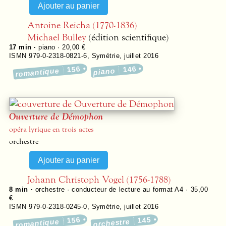
Antoine Reicha (1770-1836)
Michael Bulley
(édition scientifique)
17 min ·
piano · 20,00 €
ISMN 979-0-2318-0821-6
,
Symétrie
,
juillet 2016
156
146
romantique
piano
Ouverture de Démophon
opéra lyrique en trois actes
orchestre
Johann Christoph Vogel (1756-1788)
8 min ·
orchestre · conducteur de lecture au format A4 · 35,00
€
ISMN 979-0-2318-0245-0
,
Symétrie
,
juillet 2016
156
145
romantique
orchestre