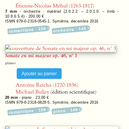
Étienne-Nicolas Méhul (1763-1817)
7 min ·
orchestre · matériel (2.0.2.2. – 2.0.1.0. – timb -
10.8.6.5.4) · 200,00 €
ISMN 979-0-2318-0545-1
,
Symétrie
,
décembre 2016
156
145
romantique
orchestre
Sonate en mi majeur op. 46, n° 3
piano
Antoine Reicha (1770-1836)
Michael Bulley
(édition scientifique)
20 min ·
piano · 23,00 €
ISMN 979-0-2318-0828-5
,
Symétrie
,
décembre 2016
156
146
romantique
piano