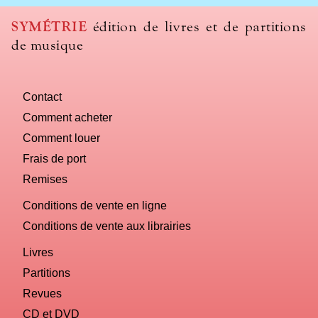
we
use
SYMÉTRIE
édition de livres et de partitions
to
de musique
name
you
computer?
Contact
Comment acheter
Comment louer
Frais de port
Remises
Conditions de vente en ligne
Conditions de vente aux librairies
Livres
Partitions
Revues
CD et DVD