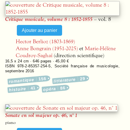
Critique musicale, volume 8 : 1852-1855
– vol. 8
Hector Berlioz (1803-1869)
Anne Bongrain (1951-2025)
et
Marie-Hélène
Coudroy-Saghaï
(direction scientifique)
16,5 x 24 cm ·
646
pages ·
45,00 €
ISBN 978-2-85357-254-5
,
Société française de musicologie
,
septembre 2016
156
29
littérature
romantique
41
86
histoire
opéra
Sonate en sol majeur op. 46, n° 1
piano