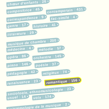
26
chœur d’enfants
45
431
compositrice
contemporain
9
4
correspondance
fac-similé
17
41
genre
histoire
29
littérature
200
musique de chambre
4
57
médecine
mélodie
86
145
opéra
orchestre
146
37
poésie
piano
42
74
pédagogie
religieux
156
23
romantique
renaissance
23
sociologie, ethnomusicologie
14
174
usuel
voix
2
épistémologie de la musique