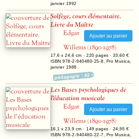
janvier 1992
Solfège, cours élémentaire.
Livre du Maître
Edgar
Willems (1890-1978)
17,6 x 24,6 cm ·
220
pages ·
33,60 €
ISBN 978-2-940480-25-8
,
Pro Musica
,
janvier 1988
42
pédagogie
Les Bases psychologiques de
l’éducation musicale
Edgar
Willems (1890-1978)
16,1 x 23,9 cm ·
149
pages ·
24,95 €
ISBN 978-2-940480-22-7
,
Pro Musica
,