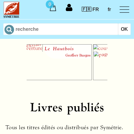
0
🇫🇷 FR
fr
Le Hautbois
Introdu
théorie
Geoffrey Burgess
musiqu
audiotac
Vi
Livres publiés
Tous les titres édités ou distribués par Symétrie.