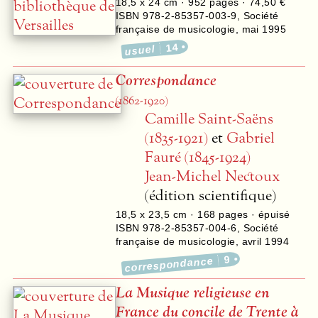
18,5 x 24 cm ·
952
pages ·
74,50 €
ISBN 978-2-85357-003-9
,
Société
française de musicologie
,
mai 1995
14
usuel
Correspondance
(1862-1920)
Camille Saint-Saëns
(1835-1921)
et
Gabriel
Fauré (1845-1924)
Jean-Michel Nectoux
(édition scientifique)
18,5 x 23,5 cm ·
168
pages · épuisé
ISBN 978-2-85357-004-6
,
Société
française de musicologie
,
avril 1994
9
correspondance
La Musique religieuse en
France du concile de Trente à