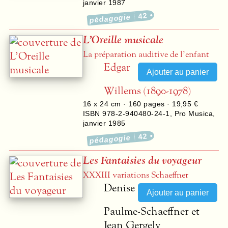
janvier 1987
42
pédagogie
L’Oreille musicale
La préparation auditive de l’enfant
Edgar
Willems (1890-1978)
16 x 24 cm ·
160
pages ·
19,95 €
ISBN 978-2-940480-24-1
,
Pro Musica
,
janvier 1985
42
pédagogie
Les Fantaisies du voyageur
XXXIII
variations Schaeffner
Denise
Paulme-Schaeffner et
Jean Gergely