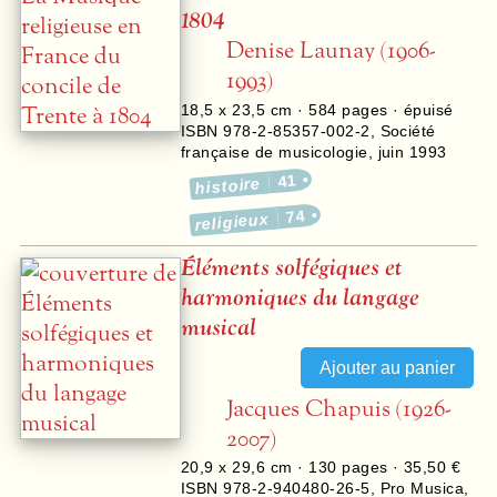
1804
Denise Launay (1906-
1993)
18,5 x 23,5 cm ·
584
pages · épuisé
ISBN 978-2-85357-002-2
,
Société
française de musicologie
,
juin 1993
41
histoire
74
religieux
Éléments solfégiques et
harmoniques du langage
musical
Jacques Chapuis (1926-
2007)
20,9 x 29,6 cm ·
130
pages ·
35,50 €
ISBN 978-2-940480-26-5
,
Pro Musica
,