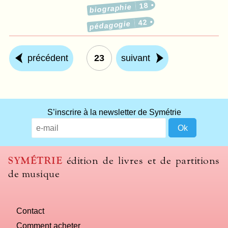
18
biographie
42
pédagogie
précédent
23
suivant
S’inscrire à la newsletter de Symétrie
SYMÉTRIE
édition de livres et de partitions
de musique
Contact
Comment acheter