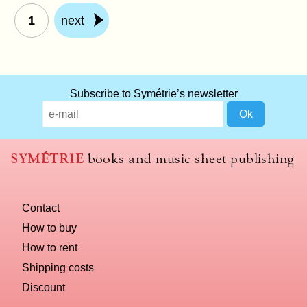
1
next
What
Subscribe to Symétrie’s newsletter
title
should
we
use
SYMÉTRIE
books and music sheet publishing
to
name
you
Contact
computer?
How to buy
How to rent
Shipping costs
Discount