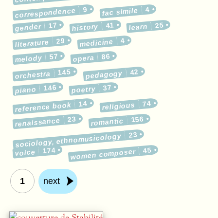
9
4
correspondence
fac simile
17
41
25
gender
history
learn
29
4
medicine
literature
57
86
melody
opera
145
42
pedagogy
orchestra
146
37
poetry
piano
14
74
reference book
religious
23
156
renaissance
romantic
23
sociology, ethnomusicology
174
45
women composer
voice
1
next