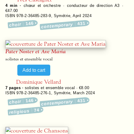
4 min ·
chœur et orchestre · conducteur de direction A3 ·
€47.00
ISBN 978-2-36485-283-9
,
Symétrie
,
April 2024
146
431
choir
contemporary
Pater Noster et Ave Maria
solistes et ensemble vocal
Dominique Vellard
7
pages ·
solistes et ensemble vocal · €8.00
ISBN 978-2-36485-276-1
,
Symétrie
,
March 2024
146
431
choir
contemporary
74
religious