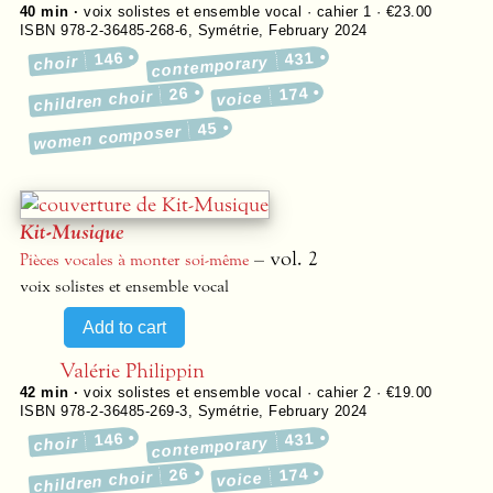
40 min ·
voix solistes et ensemble vocal · cahier 1 · €23.00
ISBN 978-2-36485-268-6
,
Symétrie
,
February 2024
146
431
choir
contemporary
26
174
children choir
voice
45
women composer
Kit-Musique
– vol. 2
Pièces vocales à monter soi-même
voix solistes et ensemble vocal
Valérie Philippin
42 min ·
voix solistes et ensemble vocal · cahier 2 · €19.00
ISBN 978-2-36485-269-3
,
Symétrie
,
February 2024
146
431
choir
contemporary
26
174
children choir
voice