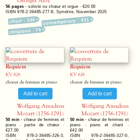
Georges Aloy
56
pages ·
soliste ou chœur et orgue · €20.00
ISBN 978-2-36485-277-8
,
Symétrie
,
November 2025
146
431
choir
contemporary
74
religious
Requiem
Requiem
KV 626
KV 626
chœur de femmes et piano
chœur de femmes et piano
Wolfgang Amadeus
Wolfgang Amadeus
Mozart (1756-1791)
Mozart (1756-1791)
50 min ·
chœur de femmes et
50 min ·
chœur de femmes et
piano · partie de chœur ·
piano · piano et chant ·
€27.00
€42.00
ISBN 978-2-36485-326-3
,
ISBN 978-2-36485-327-0
,