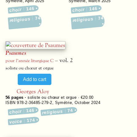
Symétrie
,
April 2025
Symétrie
,
March 2025
146
146
choir
choir
74
74
religious
religious
Psaumes
– vol. 2
pour l’année liturgique C
soliste ou chœur et orgue
Georges Aloy
56
pages ·
soliste ou chœur et orgue · €20.00
ISBN 978-2-36485-279-2
,
Symétrie
,
October 2024
146
74
religious
choir
174
voice