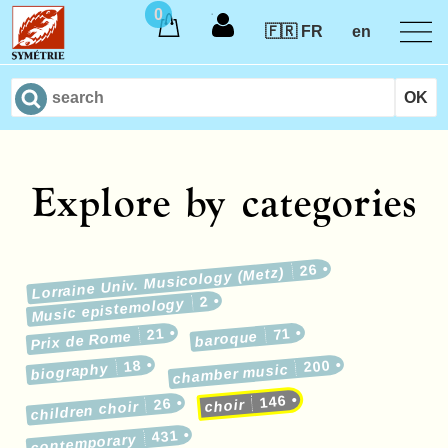
0
🇫🇷 FR
en
Explore by categories
26
Lorraine Univ. Musicology (Metz)
2
Music epistemology
21
71
Prix de Rome
baroque
18
200
biography
chamber music
146
26
choir
children choir
431
contemporary