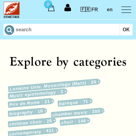
0
🇫🇷 FR
en
Explore by categories
26
Lorraine Univ. Musicology (Metz)
2
Music epistemology
21
71
Prix de Rome
baroque
18
200
biography
chamber music
26
146
children choir
choir
431
contemporary