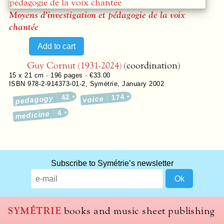
Moyens d’investigation et pédagogie de la voix
chantée
Guy Cornut (1931-2024)
(coordination)
15 x 21 cm ·
196
pages ·
€33.00
ISBN 978-2-914373-01-2
,
Symétrie
,
January 2002
42
174
pedagogy
voice
4
medicine
Subscribe to Symétrie’s newsletter
SYMÉTRIE
books and music sheet publishing