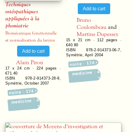
Techniques
ostéopathiques
appliquées à la
Bruno
phoniatrie
Coulombeau
and
Biomécanique fonctionnelle
Martine Dupessey
et normalisation du larynx
15 x 21 cm ·
112
pages ·
€40.80
ISBN 978-2-914373-06-7
,
Symétrie
,
April 2004
Alain Piron
174
voice
17 x 24 cm ·
224
pages ·
4
medicine
€71.40
ISBN 978-2-914373-28-9
,
Symétrie
,
October 2007
174
voice
4
medicine