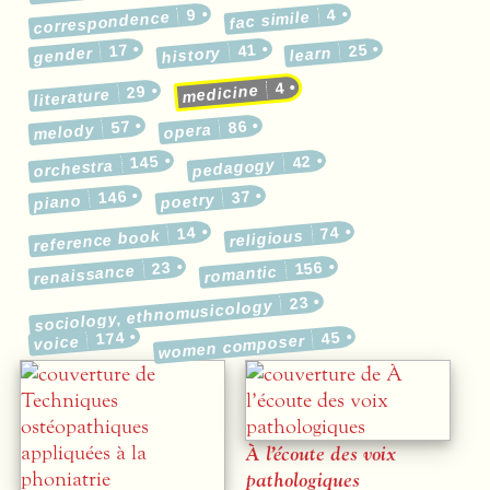
9
4
correspondence
fac simile
17
41
25
gender
history
learn
4
medicine
29
literature
57
86
melody
opera
145
42
pedagogy
orchestra
146
37
poetry
piano
14
74
reference book
religious
23
156
renaissance
romantic
23
sociology, ethnomusicology
174
45
women composer
voice
À l’écoute des voix
pathologiques