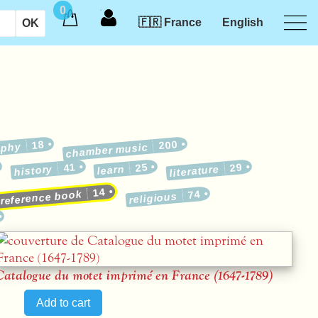
0
🇫🇷 France
English
18
200
aphy
chamber music
41
25
29
history
learn
literature
14
74
reference book
religious
Catalogue du motet imprimé en France (1647-1789)