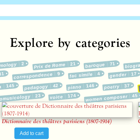
Explore by categories
2
21
71
emology
Prix de Rome
baroque
biogr
31
9
4
17
correspondence
fac simile
gender
145
42
146
37
pedagogy
poetry
a
piano
23
174
45
nomusicology
women composer
voice
Dictionnaire des théâtres parisiens (1807-1914)