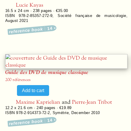
Lucie Kayas
16.5 x 24 cm ·
238
pages ·
€35.00
ISBN 978-2-85357-272-9
,
Société française de musicologie
,
August 2021
14
reference book
Guide des
DVD
de musique classique
200 références
Maxime Kaprielian
and
Pierre-Jean Tribot
12.2 x 21.6 cm ·
240
pages ·
€19.89
ISBN 978-2-914373-72-2
,
Symétrie
,
December 2010
14
reference book