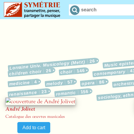
26
Music epist
Lorraine Univ. Musicology (Metz)
26
146
4
children choir
choir
contemporary
4
57
86
medicine
melody
opera
orchestr
23
156
renaissance
sociology, eth
romantic
André Jolivet
Catalogue des œuvres musicales