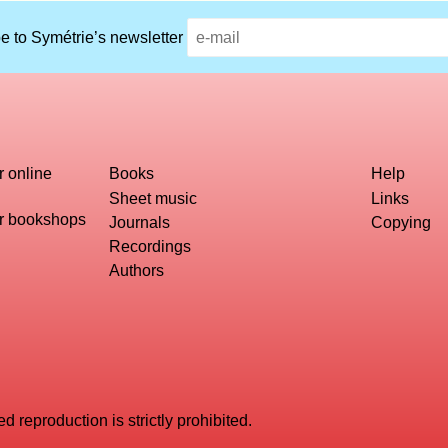
e to Symétrie’s newsletter
r online
Books
Help
Sheet music
Links
or bookshops
Journals
Copying
Recordings
Authors
reproduction is strictly prohibited.