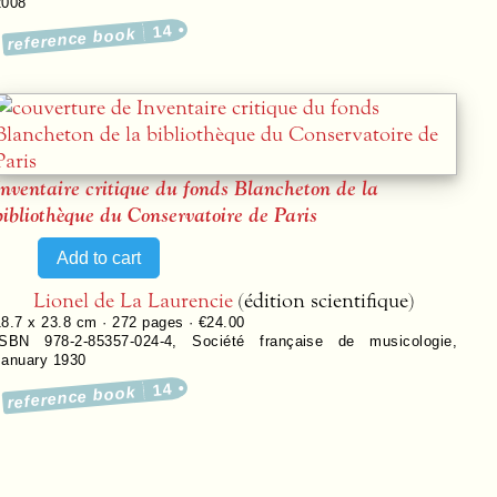
2008
14
reference book
Inventaire critique du fonds Blancheton de la
bibliothèque du Conservatoire de Paris
Lionel de La Laurencie
(édition scientifique)
18.7 x 23.8 cm ·
272
pages ·
€24.00
ISBN 978-2-85357-024-4
,
Société française de musicologie
,
January 1930
14
reference book