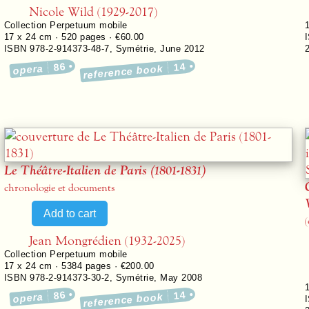
Nicole Wild (1929-2017)
Collection
Perpetuum mobile
17 x 24 cm ·
520
pages ·
€60.00
ISBN 978-2-914373-48-7
,
Symétrie
,
June 2012
86
14
opera
reference book
Le Théâtre-Italien de Paris (1801-1831)
chronologie et documents
(
Jean Mongrédien (1932-2025)
Collection
Perpetuum mobile
17 x 24 cm ·
5384
pages ·
€200.00
ISBN 978-2-914373-30-2
,
Symétrie
,
May 2008
86
14
opera
reference book