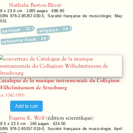
Nathalie Berton-Blivet
18 x 23.6 cm ·
1385
pages ·
€96.90
ISBN 978-2-85357-030-5
,
Société française de musicologie
,
May
2011
71
74
baroque
religious
14
reference book
Catalogue de la musique instrumentale du Collegium
Wilhelmitanum de Strasbourg
ca. 1742-1783)
Eugene K. Wolf
(édition scientifique)
18.5 x 23.5 cm ·
160
pages ·
€24.50
ISBN 978-2-85357-019-0
,
Société française de musicologie
,
April