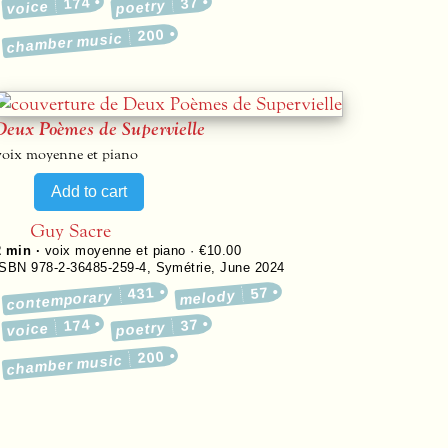
174
37
poetry
voice
200
chamber music
Deux Poèmes de Supervielle
voix moyenne et piano
Guy Sacre
2 min ·
voix moyenne et piano · €10.00
ISBN 978-2-36485-259-4
,
Symétrie
,
June 2024
431
57
melody
contemporary
174
37
poetry
voice
200
chamber music