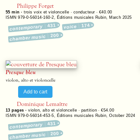
Philippe Forget
55 min ·
trois voix et violoncelle · conducteur · €40.00
ISMN 979-0-56014-160-2
,
Éditions musicales Rubin
,
March 2025
431
174
contemporary
voice
200
chamber music
Presque bleu
violon, alto et violoncelle
Dominique Lemaître
13
pages ·
violon, alto et violoncelle · partition · €54.00
ISMN 979-0-56014-453-5
,
Éditions musicales Rubin
,
October 2024
431
contemporary
200
chamber music