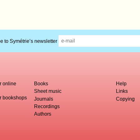
e to Symétrie’s newsletter
r online
Books
Help
Sheet music
Links
or bookshops
Journals
Copying
Recordings
Authors