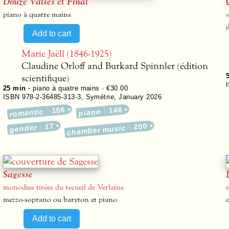
Douze Valses et Final
piano à quatre mains
Marie Jaëll (1846-1925)
Claudine Orloff and Burkard Spinnler (édition
scientifique)
25 min ·
piano à quatre mains · €30.00
ISBN 978-2-36485-313-3
,
Symétrie
,
January 2026
156
146
romantic
piano
17
200
gender
chamber music
Sagesse
monodies tirées du recueil de Verlaine
mezzo-soprano ou baryton et piano