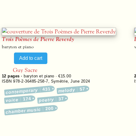
Trois Poèmes de Pierre Reverdy
baryton et piano
Guy Sacre
12
pages ·
baryton et piano · €15.00
ISBN 978-2-36485-258-7
,
Symétrie
,
June 2024
431
57
melody
contemporary
174
37
poetry
voice
200
chamber music