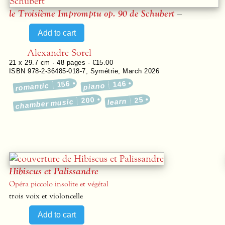
le
Troisième Impromptu
op. 90 de Schubert
–
Alexandre Sorel
21 x 29.7 cm ·
48
pages ·
€15.00
ISBN 978-2-36485-018-7
,
Symétrie
,
March 2026
156
146
romantic
piano
200
25
learn
chamber music
Hibiscus et Palissandre
Opéra piccolo insolite et végétal
trois voix et violoncelle