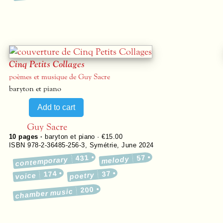
Cinq Petits Collages
poèmes et musique de Guy Sacre
baryton et piano
Guy Sacre
10
pages ·
baryton et piano · €15.00
ISBN 978-2-36485-256-3
,
Symétrie
,
June 2024
431
57
melody
contemporary
174
37
poetry
voice
200
chamber music