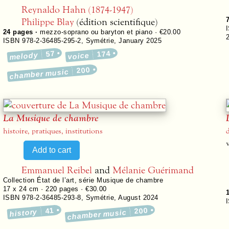
Reynaldo Hahn (1874-1947)
Philippe Blay
(édition scientifique)
24
pages ·
mezzo-soprano ou baryton et piano · €20.00
ISBN 978-2-36485-295-2
,
Symétrie
,
January 2025
57
174
melody
voice
200
chamber music
La Musique de chambre
histoire, pratiques, institutions
Emmanuel Reibel
and
Mélanie Guérimand
Collection
État de l’art, série Musique de chambre
17 x 24 cm ·
220
pages ·
€30.00
ISBN 978-2-36485-293-8
,
Symétrie
,
August 2024
41
200
history
chamber music