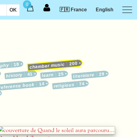
0
🇫🇷 France
English
200
18
chamber music
aphy
41
25
29
history
learn
literature
14
74
reference book
religious