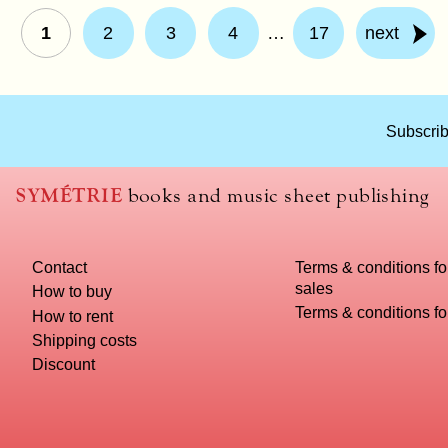
1
2
3
4
…
17
next
What
Subscrib
title
should
we
SYMÉTRIE
books and music sheet publishing
use
to
name
Contact
Terms & conditions fo
you
sales
computer?
How to buy
Terms & conditions f
How to rent
Shipping costs
Discount