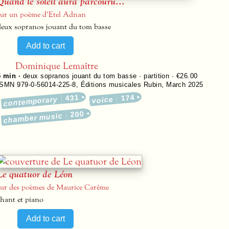
Quand le soleil aura parcouru…
sur un poème d’Etel Adnan
deux sopranos jouant du tom basse
Dominique Lemaître
5 min ·
deux sopranos jouant du tom basse · partition · €26.00
ISMN 979-0-56014-225-8
,
Éditions musicales Rubin
,
March 2025
431
174
contemporary
voice
200
chamber music
Le quatuor de Léon
sur des poèmes de Maurice Carême
chant et piano