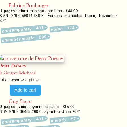
Fabrice Boulanger
71
pages ·
chant et piano · partition · €48.00
ISMN 979-0-56014-340-8
,
Éditions musicales Rubin
,
November
2024
431
174
contemporary
voice
200
chamber music
Deux Poésies
de Georges Schehadé
voix moyenne et piano
Guy Sacre
12
pages ·
voix moyenne et piano · €15.00
ISBN 978-2-36485-260-0
,
Symétrie
,
June 2024
431
57
melody
contemporary