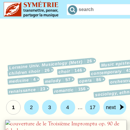
26
Music epist
Lorraine Univ. Musicology (Metz)
26
146
4
children choir
choir
contemporary
4
57
86
medicine
melody
opera
orchestr
23
156
renaissance
sociology, eth
romantic
1
2
3
4
…
17
next