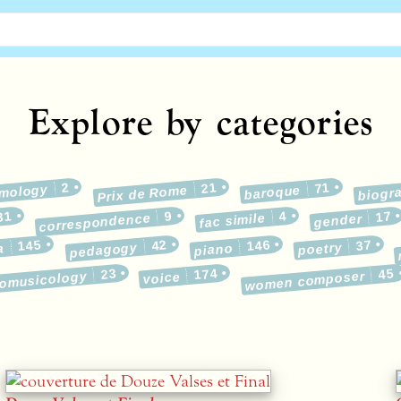
Explore by categories
2
21
71
emology
Prix de Rome
baroque
biogr
31
9
4
17
correspondence
fac simile
gender
145
42
146
37
pedagogy
poetry
a
piano
23
174
45
nomusicology
women composer
voice