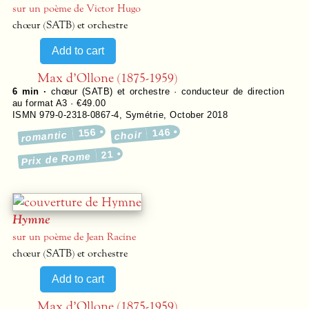
sur un poème de Victor Hugo
chœur (SATB) et orchestre
Max d’Ollone (1875-1959)
6 min ·
chœur (SATB) et orchestre · conducteur de direction
au format A3 · €49.00
ISMN 979-0-2318-0867-4
,
Symétrie
,
October 2018
156
146
romantic
choir
21
Prix de Rome
Hymne
sur un poème de Jean Racine
chœur (SATB) et orchestre
Max d’Ollone (1875-1959)