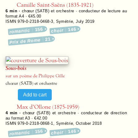
Camille Saint-Saëns (1835-1921)
6 min ·
chœur (SATB) et orchestre · conducteur de lecture au
format A4 · €45.00
ISMN 979-0-2318-0468-3
,
Symétrie
,
July 2019
156
146
romantic
choir
21
Prix de Rome
Sous-bois
sur un poème de Philippe Gille
chœur (SATB) et orchestre
Max d’Ollone (1875-1959)
4 min ·
chœur (SATB) et orchestre · conducteur de direction
au format A3 · €42.00
ISMN 979-0-2318-0868-1
,
Symétrie
,
October 2018
156
146
romantic
choir