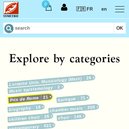
0
🇫🇷 FR
en
Explore by categories
26
Lorraine Univ. Musicology (Metz)
2
Music epistemology
21
71
Prix de Rome
baroque
18
200
biography
chamber music
26
146
children choir
choir
431
contemporary