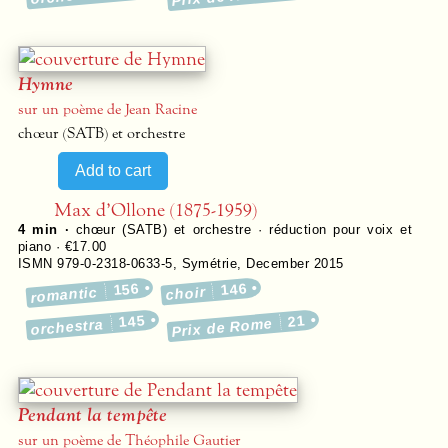
Hymne
sur un poème de Jean Racine
chœur (SATB) et orchestre
Max d’Ollone (1875-1959)
4 min ·
chœur (SATB) et orchestre · réduction pour voix et
piano · €17.00
ISMN 979-0-2318-0633-5
,
Symétrie
,
December 2015
156
146
romantic
choir
145
21
Prix de Rome
orchestra
Pendant la tempête
sur un poème de Théophile Gautier