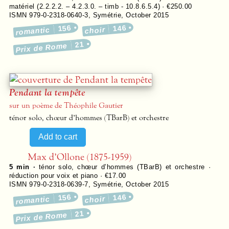
matériel (2.2.2.2. – 4.2.3.0. – timb - 10.8.6.5.4) · €250.00
ISMN 979-0-2318-0640-3
,
Symétrie
,
October 2015
156
146
romantic
choir
21
Prix de Rome
Pendant la tempête
sur un poème de Théophile Gautier
ténor solo, chœur d’hommes (TBarB) et orchestre
Max d’Ollone (1875-1959)
5 min ·
ténor solo, chœur d’hommes (TBarB) et orchestre ·
réduction pour voix et piano · €17.00
ISMN 979-0-2318-0639-7
,
Symétrie
,
October 2015
156
146
romantic
choir
21
Prix de Rome