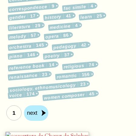
9
4
correspondence
fac simile
17
41
25
gender
history
learn
29
4
medicine
literature
57
86
melody
opera
145
42
pedagogy
orchestra
146
37
poetry
piano
14
74
reference book
religious
23
156
renaissance
romantic
23
sociology, ethnomusicology
174
45
women composer
voice
1
next