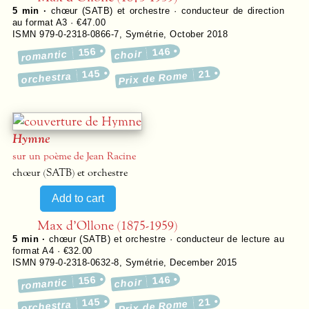
5 min ·
chœur (SATB) et orchestre · conducteur de direction
au format A3 · €47.00
ISMN 979-0-2318-0866-7
,
Symétrie
,
October 2018
156
146
romantic
choir
145
21
Prix de Rome
orchestra
Hymne
sur un poème de Jean Racine
chœur (SATB) et orchestre
Max d’Ollone (1875-1959)
5 min ·
chœur (SATB) et orchestre · conducteur de lecture au
format A4 · €32.00
ISMN 979-0-2318-0632-8
,
Symétrie
,
December 2015
156
146
romantic
choir
145
21
Prix de Rome
orchestra