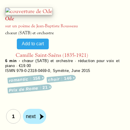
Ode
sur un poème de Jean-Baptiste Rousseau
chœur (SATB) et orchestre
Camille Saint-Saëns (1835-1921)
6 min ·
chœur (SATB) et orchestre · réduction pour voix et
piano · €19.00
ISMN 979-0-2318-0469-0
,
Symétrie
,
June 2015
156
146
romantic
choir
21
Prix de Rome
1
next