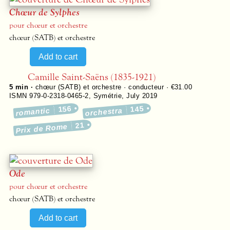
Chœur de Sylphes
pour chœur et orchestre
chœur (SATB) et orchestre
Camille Saint-Saëns (1835-1921)
5 min ·
chœur (SATB) et orchestre · conducteur · €31.00
ISMN 979-0-2318-0465-2
,
Symétrie
,
July 2019
156
145
romantic
orchestra
21
Prix de Rome
Ode
pour chœur et orchestre
chœur (SATB) et orchestre