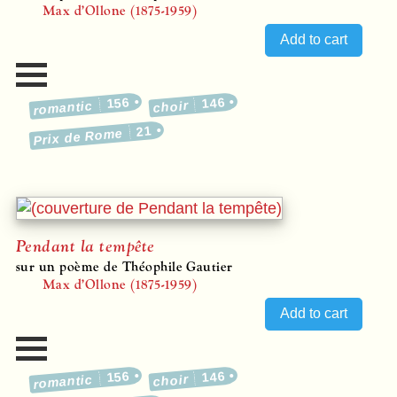
Max d’Ollone (1875-1959)
156
146
romantic
choir
21
Prix de Rome
Pendant la tempête
sur un poème de Théophile Gautier
Max d’Ollone (1875-1959)
156
146
romantic
choir