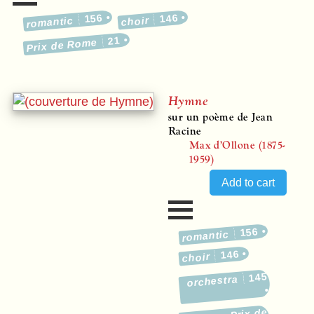
156
146
romantic
choir
21
Prix de Rome
Hymne
sur un poème de Jean
Racine
Max d’Ollone (1875-
1959)
156
romantic
146
choir
145
orchestra
Prix de