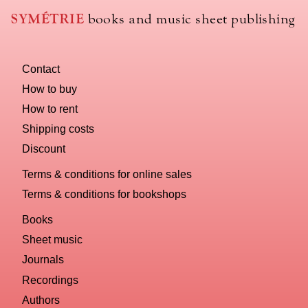
use
SYMÉTRIE
books and music sheet publishing
to
name
you
Contact
computer?
How to buy
How to rent
Shipping costs
Discount
Terms & conditions for online sales
Terms & conditions for bookshops
Books
Sheet music
Journals
Recordings
Authors