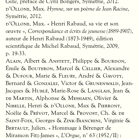
Gille
, préface de Cyril Bongers, Symétrie, 2012.
d’Ollone
, Max.
Hymne, sur un poème de Jean Racine
,
Symétrie, 2012.
d’Ollone
, Max. « Henri Rabaud, sa vie et son
œuvre »,
Correspondance et écrits de jeunesse (1889-1907)
,
auteur de Henri Rabaud (1873-1949), édition
scientifique de Michel Rabaud, Symétrie, 2009,
p. 19-33.
Alain
, Albert &
Anstett
, Philippe &
Bourdon
,
Émile &
Bouteron
, Marcel &
Cellier
, Alexandre
&
Dufour
, Marie &
Fleury
, André &
Gavoty
,
Bernard &
Gonzalez
, Victor &
Grunenwald
, Jean-
Jacques &
Hublé
, Marie-Rose &
Langlais
, Jean &
de Martin
, Alphonse &
Messiaen
, Olivier &
Nibelle
, Henri &
d’Ollone
, Max &
Pierront
,
Noëlie &
Prévot
, Marcel &
Provost
, Ch. &
de
Saint-Foix
, Georges &
Zink-Bianchini
, Virginie &
Bertault
, Julien. « Hommage à Bérenger de
Miramon Fitz-James »,
L’Orgue
, n° 63 (1952/II) :