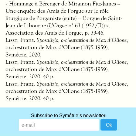
« Hommage à Bérenger de Miramon Fitz-James –
Une enquête des Amis de l’orgue sur le rôle
liturgique de l’organiste (suite) – L’orgue de Saint-
Jean de Libourne (
L’Orgue
n° 63 (1952/II)) »,
Association des Amis de l’orgue, p. 33-46.
Liszt
, Franz.
Sposalizio, orchestration de Max d’Ollone
,
orchestration de Max d’Ollone (1875-1959),
Symétrie, 2020.
Liszt
, Franz.
Sposalizio, orchestration de Max d’Ollone
,
orchestration de Max d’Ollone (1875-1959),
Symétrie, 2020, 40 p.
Liszt
, Franz.
Sposalizio, orchestration de Max d’Ollone
,
orchestration de Max d’Ollone (1875-1959),
Symétrie, 2020, 40 p.
What
Subscribe to Symétrie’s newsletter
title
should
we