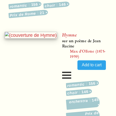
156
146
romantic
choir
21
Prix de Rome
Hymne
sur un poème de Jean
Racine
Max d’Ollone (1875-
1959)
156
romantic
146
choir
145
orchestra
Prix de