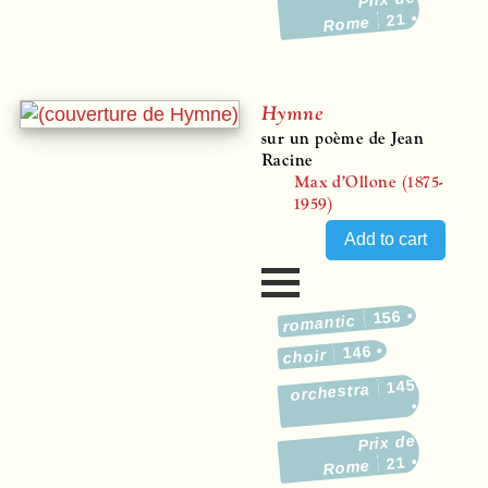
21
Rome
Hymne
sur un poème de Jean
Racine
Max d’Ollone (1875-
1959)
156
romantic
146
choir
145
orchestra
Prix de
21
Rome