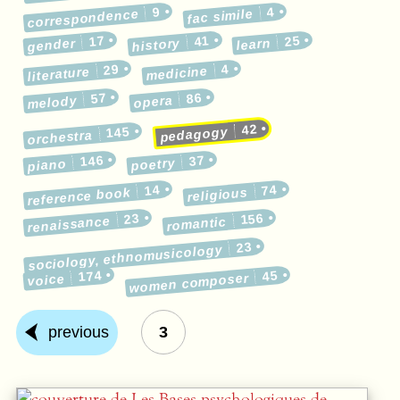
9
4
correspondence
fac simile
17
41
25
gender
history
learn
29
4
medicine
literature
57
86
melody
opera
42
145
pedagogy
orchestra
146
37
poetry
piano
14
74
reference book
religious
23
156
renaissance
romantic
23
sociology, ethnomusicology
174
45
women composer
voice
previous
3