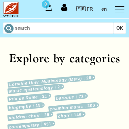
0
🇫🇷 FR
en
Explore by categories
26
Lorraine Univ. Musicology (Metz)
2
Music epistemology
21
71
Prix de Rome
baroque
18
200
biography
chamber music
26
146
children choir
choir
431
contemporary