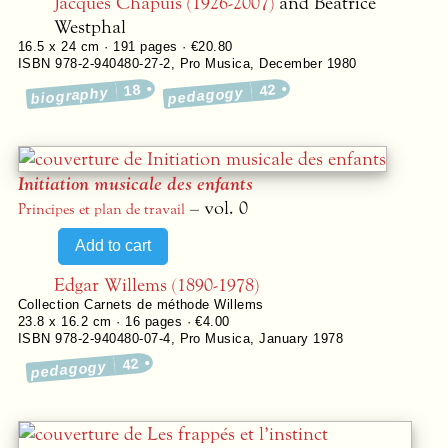
Jacques Chapuis (1926-2007)
and Béatrice
Westphal
16.5 x 24 cm ·
191
pages ·
€20.80
ISBN 978-2-940480-27-2
,
Pro Musica
,
December 1980
18
42
biography
pedagogy
Initiation musicale des enfants
– vol. 0
Principes et plan de travail
Edgar Willems (1890-1978)
Collection
Carnets de méthode Willems
23.8 x 16.2 cm ·
16
pages ·
€4.00
ISBN 978-2-940480-07-4
,
Pro Musica
,
January 1978
42
pedagogy