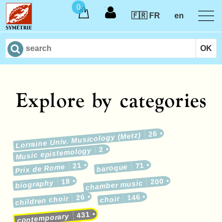
0
🇫🇷 FR
en
Explore by categories
26
Lorraine Univ. Musicology (Metz)
2
Music epistemology
21
71
Prix de Rome
baroque
18
200
biography
chamber music
26
146
children choir
choir
431
contemporary