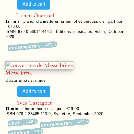
Lucien Guérinel
17 min ·
piano, clarinette en si bémol et percussion · partition
· €78.00
ISMN 979-0-56014-444-3
,
Éditions musicales Rubin
,
October
2020
431
contemporary
Messe brève
chœur mixte et orgue
Yves Castagnet
11 min ·
chœur mixte et orgue · €19.00
ISBN 978-2-36485-113-9
,
Symétrie
,
September 2020
146
431
choir
contemporary
74
religious