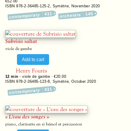
€52.00
ISBN 978-2-36485-125-2
,
Symétrie
,
November 2020
431
145
contemporary
orchestra
Subrisio saltat
viole de gambe
Henry Fourès
12 min ·
viole de gambe · €20.00
ISBN 978-2-36485-123-8
,
Symétrie
,
October 2020
431
contemporary
« L’eau des songes »
piano, clarinette en si bémol et percussion