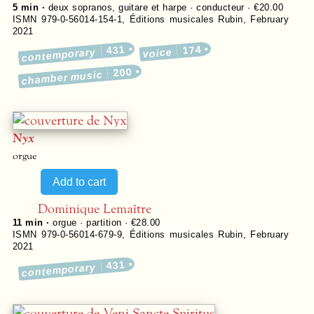
5 min ·
deux sopranos, guitare et harpe · conducteur · €20.00
ISMN 979-0-56014-154-1
,
Éditions musicales Rubin
,
February
2021
431
174
contemporary
voice
200
chamber music
Nyx
orgue
Dominique Lemaître
11 min ·
orgue · partition · €28.00
ISMN 979-0-56014-679-9
,
Éditions musicales Rubin
,
February
2021
431
contemporary