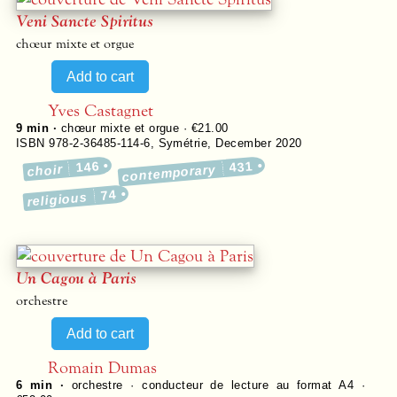
Veni Sancte Spiritus
chœur mixte et orgue
Yves Castagnet
9 min ·
chœur mixte et orgue · €21.00
ISBN 978-2-36485-114-6
,
Symétrie
,
December 2020
146
431
choir
contemporary
74
religious
Un Cagou à Paris
orchestre
Romain Dumas
6 min ·
orchestre · conducteur de lecture au format A4 ·