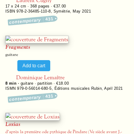
Laurent Cugny
17 x 24 cm ·
368
pages ·
€37.00
ISBN 978-2-36485-110-8
,
Symétrie
,
May 2021
431
contemporary
Fragments
guitare
Dominique Lemaître
8 min ·
guitare · partition · €18.00
ISMN 979-0-56014-680-5
,
Éditions musicales Rubin
,
April 2021
431
contemporary
Loxias
d’après la première ode pythique de Pindare (Ve siècle avant J.-