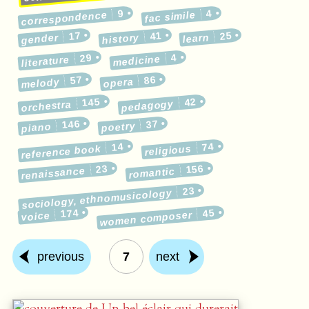
9
4
correspondence
fac simile
17
41
25
gender
history
learn
29
4
medicine
literature
57
86
melody
opera
145
42
pedagogy
orchestra
146
37
poetry
piano
14
74
reference book
religious
23
156
renaissance
romantic
23
sociology, ethnomusicology
174
45
women composer
voice
previous
7
next