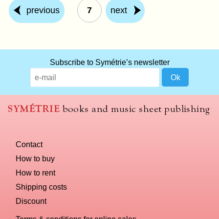
previous
7
next
What
Subscribe to Symétrie’s newsletter
title
should
we
use
SYMÉTRIE
books and music sheet publishing
to
name
you
Contact
computer?
How to buy
How to rent
Shipping costs
Discount
Terms & conditions for online sales