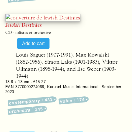
Jewish Destinies
CD · solistes et orchestre
Louis Saguer (1907-1991), Max Kowalski
(1882-1956), Simon Laks (1901-1983), Viktor
Ullmann (1898-1944), and Ilse Weber (1903-
1944)
13.8 x 13 cm ·
€15.27
EAN 3770000274066
,
Karusel Music International
,
September
2020
431
174
contemporary
voice
145
orchestra