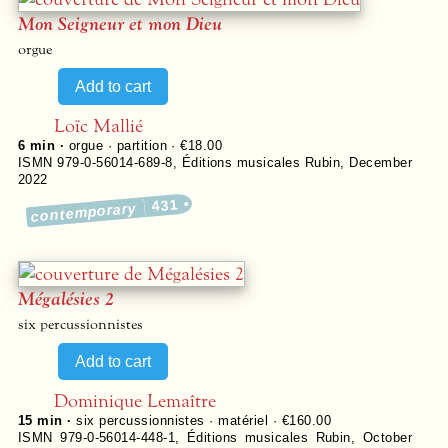
Mon Seigneur et mon Dieu
orgue
Loïc Mallié
6 min ·
orgue · partition · €18.00
ISMN 979-0-56014-689-8
,
Éditions musicales Rubin
,
December
2022
431
contemporary
Mégalésies 2
six percussionnistes
Dominique Lemaître
15 min ·
six percussionnistes · matériel · €160.00
ISMN 979-0-56014-448-1
,
Éditions musicales Rubin
,
October