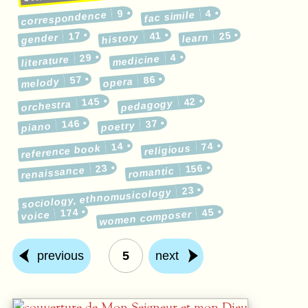
9
4
correspondence
fac simile
17
41
25
gender
history
learn
29
4
medicine
literature
57
86
melody
opera
145
42
pedagogy
orchestra
146
37
poetry
piano
14
74
reference book
religious
23
156
renaissance
romantic
23
sociology, ethnomusicology
174
45
women composer
voice
previous
5
next