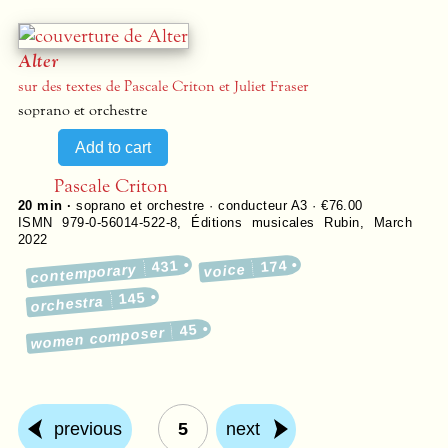
Alter
sur des textes de Pascale Criton et Juliet Fraser
soprano et orchestre
Pascale Criton
20 min ·
soprano et orchestre · conducteur A3 · €76.00
ISMN 979-0-56014-522-8
,
Éditions musicales Rubin
,
March
2022
431
174
contemporary
voice
145
orchestra
45
women composer
previous
5
next