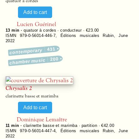
quatuor à cordes
Lucien Guérinel
13 min ·
quatuor à cordes · conducteur · €23.00
ISMN 979-0-56014-446-7
,
Éditions musicales Rubin
,
June
2022
431
contemporary
200
chamber music
Chrysalis 2
clarinette basse et marimba
Dominique Lemaître
11 min ·
clarinette basse et marimba · partition · €42.00
ISMN 979-0-56014-447-4
,
Éditions musicales Rubin
,
June
2022