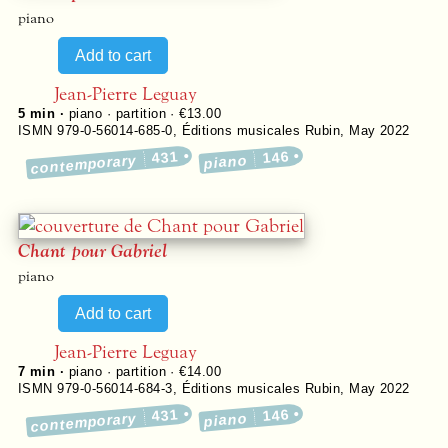
piano
Jean-Pierre Leguay
5 min ·
piano · partition · €13.00
ISMN 979-0-56014-685-0
,
Éditions musicales Rubin
,
May 2022
431
146
contemporary
piano
Chant pour Gabriel
piano
Jean-Pierre Leguay
7 min ·
piano · partition · €14.00
ISMN 979-0-56014-684-3
,
Éditions musicales Rubin
,
May 2022
431
146
contemporary
piano