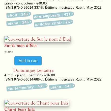
piano · conducteur · €40.00
ISMN 979-0-56014-337-8
,
Éditions musicales Rubin
,
May 2022
146
431
choir
contemporary
146
26
children choir
piano
Sur le nom d’Éloi
piano
Dominique Lemaître
4 min ·
piano · partition · €16.00
ISMN 979-0-56014-686-7
,
Éditions musicales Rubin
,
May 2022
431
146
contemporary
piano
Chant pour Inès