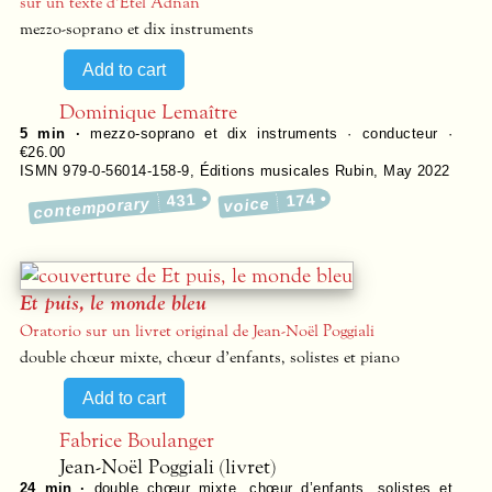
sur un texte d’Etel Adnan
mezzo-soprano et dix instruments
Dominique Lemaître
5 min ·
mezzo-soprano et dix instruments · conducteur ·
€26.00
ISMN 979-0-56014-158-9
,
Éditions musicales Rubin
,
May 2022
431
174
contemporary
voice
Et puis, le monde bleu
Oratorio sur un livret original de Jean-Noël Poggiali
double chœur mixte, chœur d’enfants, solistes et piano
Fabrice Boulanger
Jean-Noël Poggiali (livret)
24 min ·
double chœur mixte, chœur d’enfants, solistes et