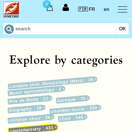
0
🇫🇷 FR
en
Explore by categories
26
Lorraine Univ. Musicology (Metz)
2
Music epistemology
21
71
Prix de Rome
baroque
18
200
biography
chamber music
26
146
children choir
choir
431
contemporary