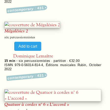
2022
431
contemporary
Mégalésies 2
six percussionnistes
Dominique Lemaître
15 min ·
six percussionnistes · partition · €32.00
ISMN 979-0-56014-814-4
,
Éditions musicales Rubin
,
October
2022
431
contemporary
Quatuor à cordes n° 6 « L’accord »