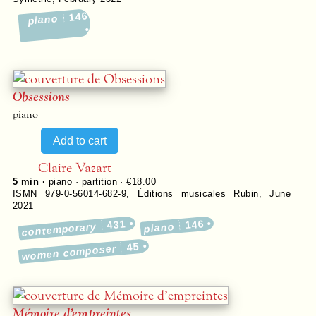
146
piano
Obsessions
piano
Claire Vazart
5 min ·
piano · partition · €18.00
ISMN 979-0-56014-682-9
,
Éditions musicales Rubin
,
June
2021
431
146
contemporary
piano
45
women composer
Mémoire d’empreintes