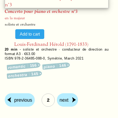
Concerto pour piano et orchestre n°3
en la majeur
soliste et orchestre
Louis-Ferdinand Hérold (1791-1833)
20 min ·
soliste et orchestre · conducteur de direction au
format A3 · €63.00
ISBN 978-2-36485-088-0
,
Symétrie
,
March 2021
156
146
romantic
piano
145
orchestra
previous
2
next