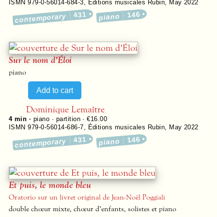
ISMN 979-0-56014-684-3
,
Éditions musicales Rubin
,
May 2022
431
146
contemporary
piano
Sur le nom d’Éloi
piano
Dominique Lemaître
4 min ·
piano · partition · €16.00
ISMN 979-0-56014-686-7
,
Éditions musicales Rubin
,
May 2022
431
146
contemporary
piano
Et puis, le monde bleu
Oratorio sur un livret original de Jean-Noël Poggiali
double chœur mixte, chœur d’enfants, solistes et piano