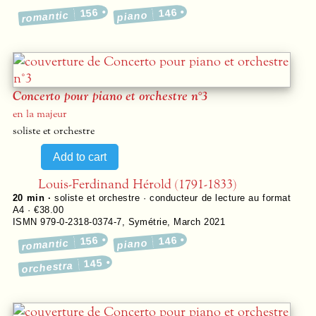
156
146
romantic
piano
Concerto pour piano et orchestre n°3
en la majeur
soliste et orchestre
Louis-Ferdinand Hérold (1791-1833)
20 min ·
soliste et orchestre · conducteur de lecture au format
A4 · €38.00
ISMN 979-0-2318-0374-7
,
Symétrie
,
March 2021
156
146
romantic
piano
145
orchestra