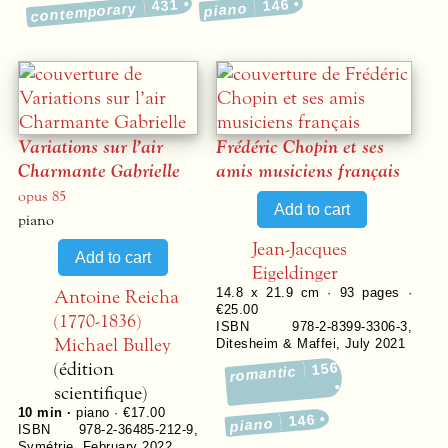
431
146
contemporary
piano
Variations sur l’air
Frédéric Chopin et ses
Charmante Gabrielle
amis musiciens français
opus 85
piano
Jean-Jacques
Eigeldinger
Antoine Reicha
14.8 x 21.9 cm ·
93
pages ·
€25.00
(1770-1836)
ISBN 978-2-8399-3306-3
,
Michael Bulley
Ditesheim & Maffei
,
July 2021
(édition
156
romantic
scientifique)
10 min ·
piano · €17.00
146
piano
ISBN 978-2-36485-212-9
,
Symétrie
,
February 2022