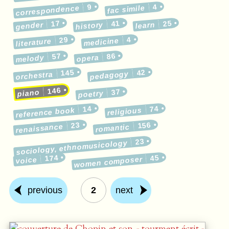
9
4
correspondence
fac simile
17
41
25
gender
history
learn
29
4
medicine
literature
57
86
melody
opera
145
42
pedagogy
orchestra
146
37
piano
poetry
14
74
reference book
religious
23
156
renaissance
romantic
23
sociology, ethnomusicology
174
45
women composer
voice
previous
2
next