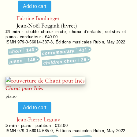
Fabrice Boulanger
Jean-Noël Poggiali (livret)
24 min ·
double chœur mixte, chœur d’enfants, solistes et
piano · conducteur · €40.00
ISMN 979-0-56014-337-8
,
Éditions musicales Rubin
,
May 2022
146
431
choir
contemporary
146
26
children choir
piano
Chant pour Inès
piano
Jean-Pierre Leguay
5 min ·
piano · partition · €13.00
ISMN 979-0-56014-685-0
,
Éditions musicales Rubin
,
May 2022