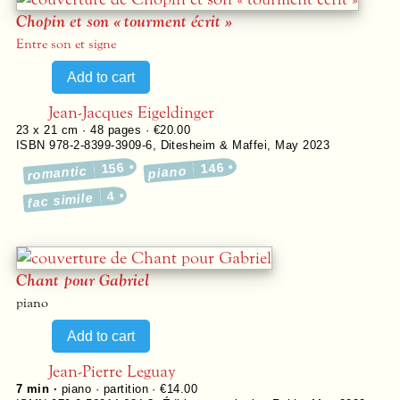
Chopin et son « tourment écrit »
Entre son et signe
Jean-Jacques Eigeldinger
23 x 21 cm ·
48
pages ·
€20.00
ISBN 978-2-8399-3909-6
,
Ditesheim & Maffei
,
May 2023
156
146
romantic
piano
4
fac simile
Chant pour Gabriel
piano
Jean-Pierre Leguay
7 min ·
piano · partition · €14.00