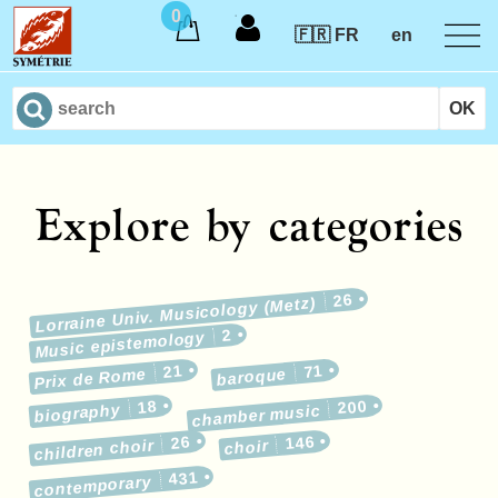
0
🇫🇷 FR
en
Explore by categories
26
Lorraine Univ. Musicology (Metz)
2
Music epistemology
21
71
Prix de Rome
baroque
18
200
biography
chamber music
26
146
children choir
choir
431
contemporary