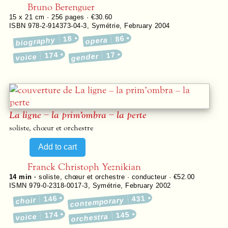
Bruno Berenguer
15 x 21 cm ·
256
pages ·
€30.60
ISBN 978-2-914373-04-3
,
Symétrie
,
February 2004
18
86
biography
opera
174
17
gender
voice
La ligne – la prim’ombra – la perte
soliste, chœur et orchestre
Franck Christoph Yeznikian
14 min ·
soliste, chœur et orchestre · conducteur · €52.00
ISMN 979-0-2318-0017-3
,
Symétrie
,
February 2002
146
431
choir
contemporary
174
145
voice
orchestra