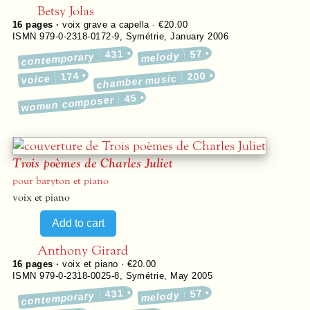
Betsy Jolas
16
pages ·
voix grave a capella · €20.00
ISMN 979-0-2318-0172-9
,
Symétrie
,
January 2006
431
57
melody
contemporary
174
200
voice
chamber music
45
women composer
Trois poèmes de Charles Juliet
pour baryton et piano
voix et piano
Anthony Girard
16
pages ·
voix et piano · €20.00
ISMN 979-0-2318-0025-8
,
Symétrie
,
May 2005
431
57
melody
contemporary