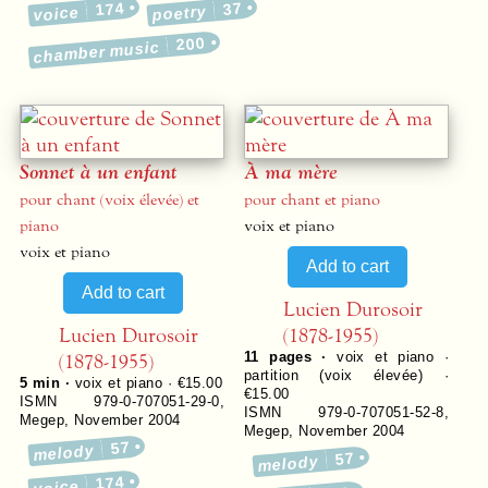
174
37
poetry
voice
200
chamber music
Sonnet à un enfant
À ma mère
pour chant (voix élevée) et
pour chant et piano
piano
voix et piano
voix et piano
Lucien Durosoir
Lucien Durosoir
(1878-1955)
(1878-1955)
11
pages ·
voix et piano ·
partition (voix élevée) ·
5 min ·
voix et piano · €15.00
€15.00
ISMN 979-0-707051-29-0
,
ISMN 979-0-707051-52-8
,
Megep
,
November 2004
Megep
,
November 2004
57
melody
57
melody
174
voice