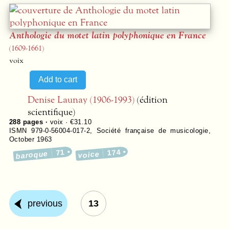
Anthologie du motet latin polyphonique en France
(1609-1661)
voix
Denise Launay (1906-1993)
(édition
scientifique)
288
pages ·
voix · €31.10
ISMN 979-0-56004-017-2
,
Société française de musicologie
,
October 1963
71
174
baroque
voice
previous
13