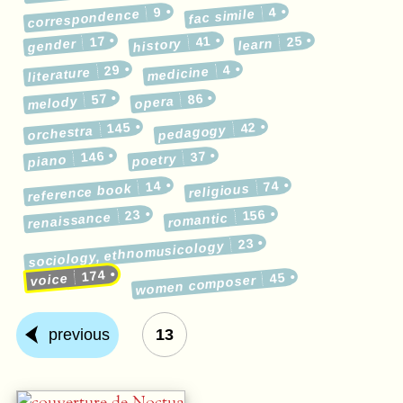
9
4
correspondence
fac simile
17
41
25
gender
history
learn
29
4
medicine
literature
57
86
melody
opera
145
42
pedagogy
orchestra
146
37
poetry
piano
14
74
reference book
religious
23
156
renaissance
romantic
23
sociology, ethnomusicology
174
45
voice
women composer
previous
13