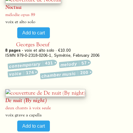
Noctua
mélodie opus 89
voix et alto solo
Georges Boeuf
8
pages ·
voix et alto solo · €10.00
ISMN 979-0-2318-0206-1
,
Symétrie
,
February 2006
431
57
melody
contemporary
174
200
voice
chamber music
De nuit (By night)
deux chants à voix seule
voix grave a capella