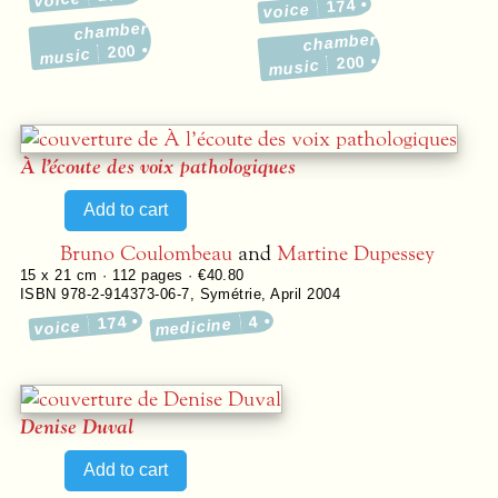
174
voice
chamber
chamber
200
music
200
music
À l’écoute des voix pathologiques
Bruno Coulombeau
and
Martine Dupessey
15 x 21 cm ·
112
pages ·
€40.80
ISBN 978-2-914373-06-7
,
Symétrie
,
April 2004
174
4
medicine
voice
Denise Duval