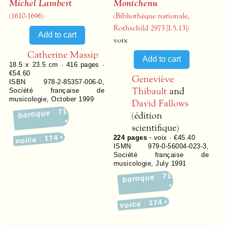
Michel Lambert
Montchenu
(1610-1696)
(Bibliothèque nationale,
Rothschild 2973 [I.5.13])
voix
Catherine Massip
18.5 x 23.5 cm ·
416
pages ·
€54.60
Geneviève
ISBN 978-2-85357-006-0
,
Thibault
and
Société française de
musicologie
,
October 1999
David Fallows
71
baroque
(édition
scientifique)
174
224
pages ·
voix · €45.40
voice
ISMN 979-0-56004-023-3
,
Société française de
musicologie
,
July 1991
71
baroque
174
voice