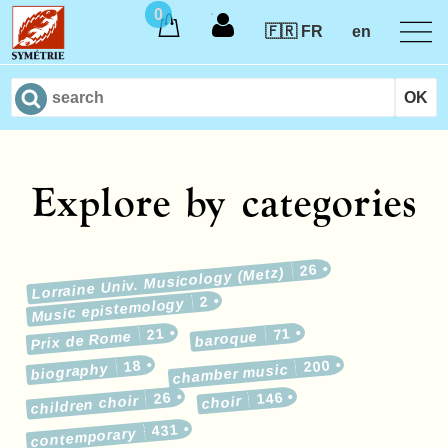
0
🇫🇷 FR
en
Explore by categories
26
Lorraine Univ. Musicology (Metz)
2
Music epistemology
21
71
Prix de Rome
baroque
18
200
biography
chamber music
26
146
children choir
choir
431
contemporary