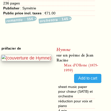
236
pages
Publisher
:
Symétrie
Public price incl. taxes
:
€71.00
156
145
romantic
orchestra
Hymne
préfacier de
sur un poème de Jean
Racine
Max d’Ollone (1875-
1959)
sheet music paper
pour chœur (SATB) et
orchestre
réduction pour voix et
piano
4 min