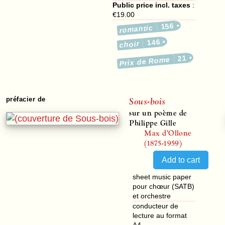
Public price incl. taxes
:
€19.00
156
romantic
146
choir
21
Prix de Rome
Sous-bois
préfacier de
sur un poème de
Philippe Gille
Max d’Ollone
(1875-1959)
sheet music paper
pour chœur (SATB)
et orchestre
conducteur de
lecture au format