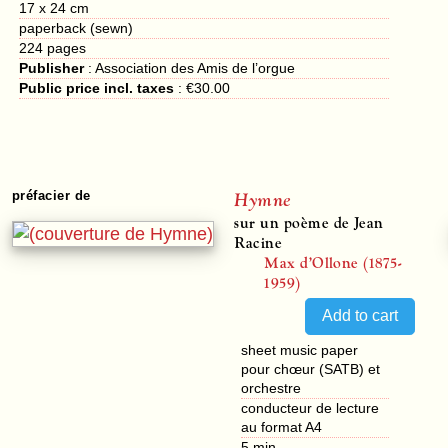
17 x 24 cm
paperback (sewn)
224
pages
Publisher
:
Association des Amis de l’orgue
Public price incl. taxes
:
€30.00
Hymne
préfacier de
sur un poème de Jean
Racine
Max d’Ollone (1875-
1959)
sheet music paper
pour chœur (SATB) et
orchestre
conducteur de lecture
au format A4
5 min