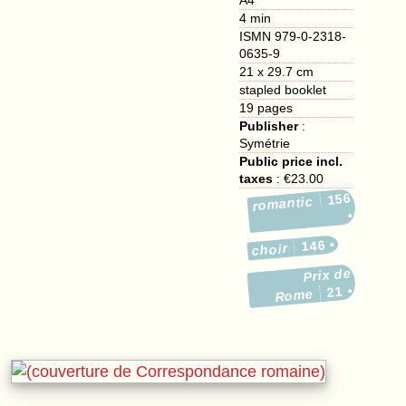
A4
4 min
ISMN 979-0-2318-
0635-9
21 x 29.7 cm
stapled booklet
19
pages
Publisher
:
Symétrie
Public price incl.
taxes
:
€23.00
156
romantic
146
choir
Prix de
21
Rome