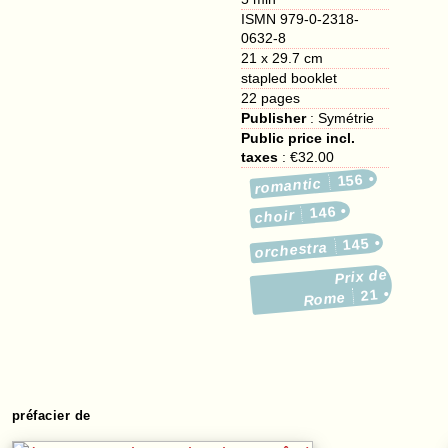
ISMN 979-0-2318-
0632-8
21 x 29.7 cm
stapled booklet
22
pages
Publisher
:
Symétrie
Public price incl.
taxes
:
€32.00
156
romantic
146
choir
145
orchestra
Prix de
21
Rome
préfacier de