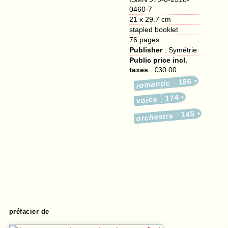
0460-7
21 x 29.7 cm
stapled booklet
76
pages
Publisher
:
Symétrie
Public price incl.
taxes
:
€30.00
156
romantic
174
voice
145
orchestra
préfacier de