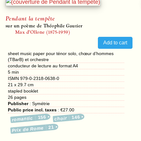
Pendant la tempête
sur un poème de Théophile Gautier
Max d’Ollone (1875-1959)
sheet music paper pour ténor solo, chœur d’hommes
(TBarB) et orchestre
conducteur de lecture au format A4
5 min
ISMN 979-0-2318-0638-0
21 x 29.7 cm
stapled booklet
26
pages
Publisher
:
Symétrie
Public price incl. taxes
:
€27.00
156
146
romantic
choir
21
Prix de Rome