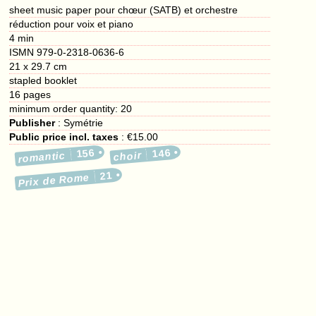
sheet music paper pour chœur (SATB) et orchestre
réduction pour voix et piano
4 min
ISMN 979-0-2318-0636-6
21 x 29.7 cm
stapled booklet
16
pages
minimum order quantity: 20
Publisher
:
Symétrie
Public price incl. taxes
:
€15.00
156
146
romantic
choir
21
Prix de Rome