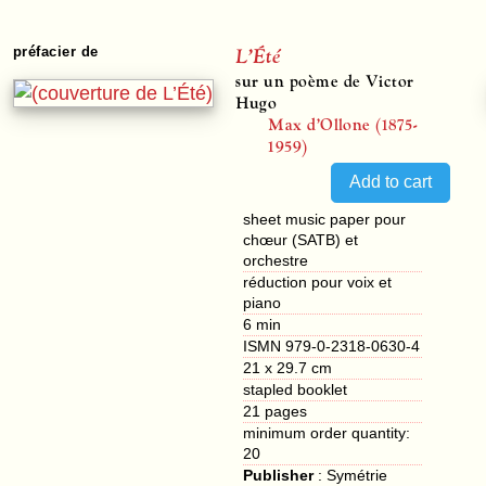
L’Été
préfacier de
sur un poème de Victor
Hugo
Max d’Ollone (1875-
1959)
sheet music paper pour
chœur (SATB) et
orchestre
réduction pour voix et
piano
6 min
ISMN 979-0-2318-0630-4
21 x 29.7 cm
stapled booklet
21
pages
minimum order quantity:
20
Publisher
:
Symétrie