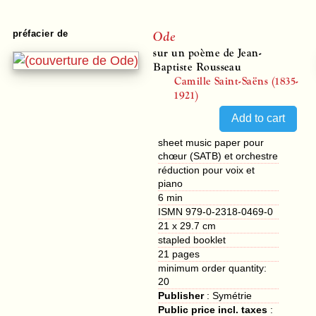
Ode
préfacier de
sur un poème de Jean-
Baptiste Rousseau
Camille Saint-Saëns (1835-
1921)
sheet music paper pour
chœur (SATB) et orchestre
réduction pour voix et
piano
6 min
ISMN 979-0-2318-0469-0
21 x 29.7 cm
stapled booklet
21
pages
minimum order quantity:
20
Publisher
:
Symétrie
Public price incl. taxes
: