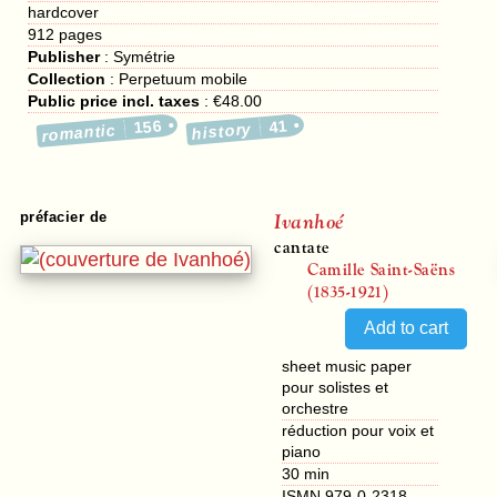
hardcover
912
pages
Publisher
:
Symétrie
Collection
: Perpetuum mobile
Public price incl. taxes
:
€48.00
156
41
history
romantic
Ivanhoé
préfacier de
cantate
Camille Saint-Saëns
(1835-1921)
sheet music paper
pour solistes et
orchestre
réduction pour voix et
piano
30 min
ISMN 979-0-2318-