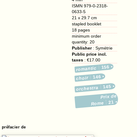
ISMN 979-0-2318-
0633-5
21 x 29.7 cm
stapled booklet
18
pages
minimum order
quantity: 20
Publisher
:
Symétrie
Public price incl.
taxes
:
€17.00
156
romantic
146
choir
145
orchestra
Prix de
21
Rome
préfacier de