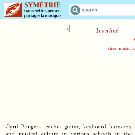
Ivanhoé
Camille Saint-Saëns
sheet music paper pour solistes et
orchestre
Cyril Bongers teaches guitar, keyboard harmony
focused most of his research on the composer and
and musical culture in various schools in the
conductor Gabriel Pierné (1863-1937). After a