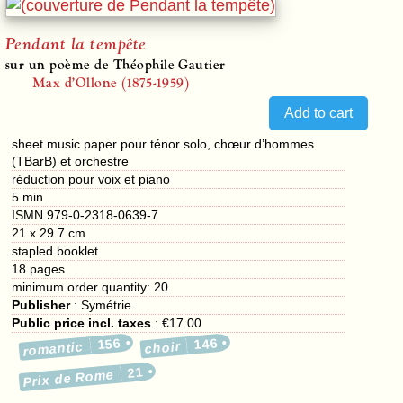
Pendant la tempête
sur un poème de Théophile Gautier
Max d’Ollone (1875-1959)
sheet music paper pour ténor solo, chœur d’hommes
(TBarB) et orchestre
réduction pour voix et piano
5 min
ISMN 979-0-2318-0639-7
21 x 29.7 cm
stapled booklet
18
pages
minimum order quantity: 20
Publisher
:
Symétrie
Public price incl. taxes
:
€17.00
156
146
romantic
choir
21
Prix de Rome