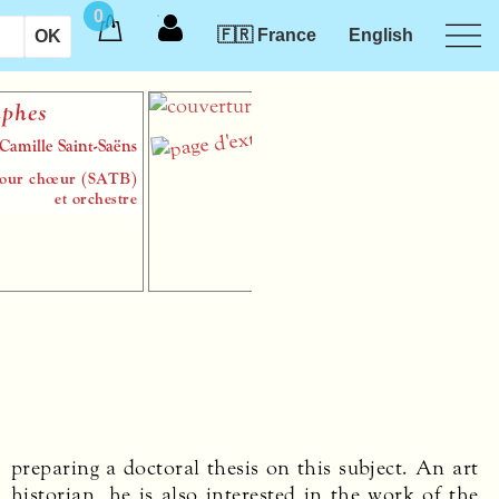
0
🇫🇷 France
English
Pendant la tempête
Max d’Ollone
sheet music paper pour ténor solo,
chœur d’hommes (TBarB) et orchestre
preparing a doctoral thesis on this subject. An art
historian, he is also interested in the work of the