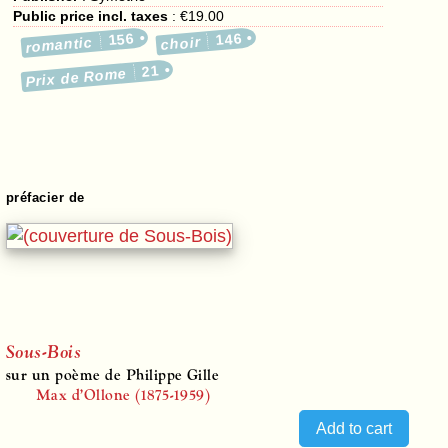
Public price incl. taxes
:
€19.00
156
146
romantic
choir
21
Prix de Rome
préfacier de
Sous-Bois
sur un poème de Philippe Gille
Max d’Ollone (1875-1959)