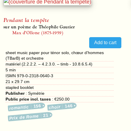
Pendant la tempête
sur un poème de Théophile Gautier
Max d’Ollone (1875-1959)
sheet music paper pour ténor solo, chœur d’hommes
(TBarB) et orchestre
matériel (2.2.2.2. – 4.2.3.0. – timb - 10.8.6.5.4)
5 min
ISMN 979-0-2318-0640-3
21 x 29.7 cm
stapled booklet
Publisher
:
Symétrie
Public price incl. taxes
:
€250.00
156
146
romantic
choir
21
Prix de Rome