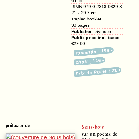
6 min
ISMN 979-0-2318-0629-8
21 x 29.7 cm
stapled booklet
33
pages
Publisher
:
Symétrie
Public price incl. taxes
:
€29.00
156
romantic
146
choir
21
Prix de Rome
Sous-bois
préfacier de
sur un poème de