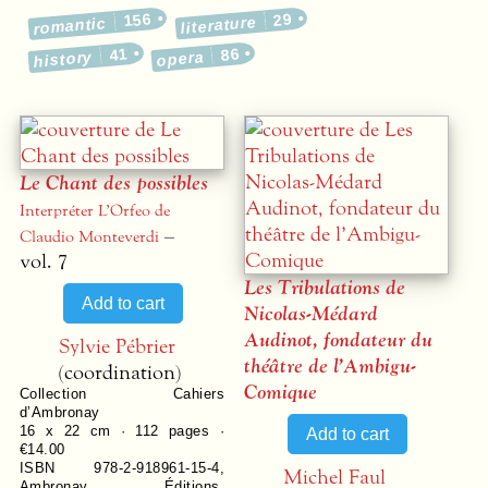
156
29
literature
romantic
41
86
history
opera
Le Chant des possibles
Interpréter L’Orfeo de
–
Claudio Monteverdi
vol. 7
Les Tribulations de
Nicolas-Médard
Audinot, fondateur du
Sylvie Pébrier
théâtre de l’Ambigu-
(coordination)
Comique
Collection
Cahiers
d’Ambronay
16 x 22 cm ·
112
pages ·
€14.00
ISBN 978-2-918961-15-4
,
Michel Faul
Ambronay Éditions
,