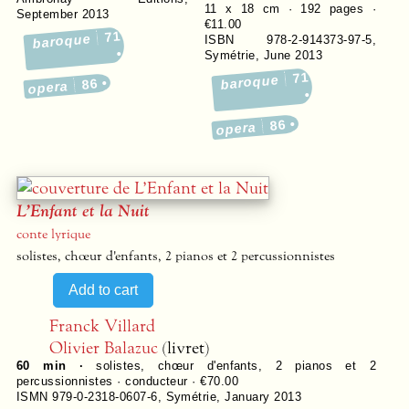
11 x 18 cm ·
192
pages ·
September 2013
€11.00
71
baroque
ISBN 978-2-914373-97-5
,
Symétrie
,
June 2013
71
baroque
86
opera
86
opera
L’Enfant et la Nuit
conte lyrique
solistes, chœur d'enfants, 2 pianos et 2 percussionnistes
Franck Villard
Olivier Balazuc
(livret)
60 min ·
solistes, chœur d'enfants, 2 pianos et 2
percussionnistes · conducteur · €70.00
ISMN 979-0-2318-0607-6
,
Symétrie
,
January 2013