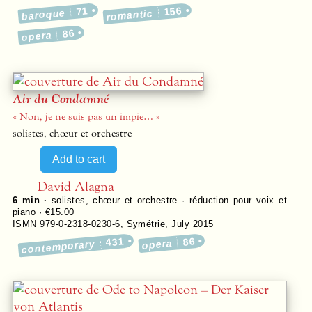
71
156
baroque
romantic
86
opera
Air du Condamné
« Non, je ne suis pas un impie… »
solistes, chœur et orchestre
David Alagna
6 min ·
solistes, chœur et orchestre · réduction pour voix et
piano · €15.00
ISMN 979-0-2318-0230-6
,
Symétrie
,
July 2015
431
86
opera
contemporary