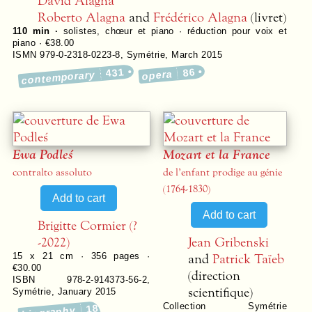
David Alagna
Roberto Alagna
and
Frédérico Alagna
(livret)
110 min ·
solistes, chœur et piano · réduction pour voix et
piano · €38.00
ISMN 979-0-2318-0223-8
,
Symétrie
,
March 2015
431
86
opera
contemporary
Ewa Podleś
Mozart et la France
contralto assoluto
de l’enfant prodige au génie
(1764-1830)
Brigitte Cormier (?
-2022)
Jean Gribenski
and
Patrick Taïeb
15 x 21 cm ·
356
pages ·
€30.00
(direction
ISBN 978-2-914373-56-2
,
scientifique)
Symétrie
,
January 2015
Collection
Symétrie
18