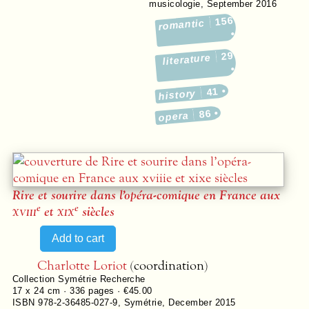
musicologie
,
September 2016
156
romantic
29
literature
41
history
86
opera
Rire et sourire dans l’opéra-comique en France aux
e
e
xviii
et
xix
siècles
Charlotte Loriot
(coordination)
Collection
Symétrie Recherche
17 x 24 cm ·
336
pages ·
€45.00
ISBN 978-2-36485-027-9
,
Symétrie
,
December 2015