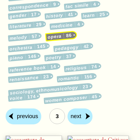
9
4
correspondence
fac simile
17
41
25
gender
history
learn
29
4
medicine
literature
86
57
opera
melody
145
42
pedagogy
orchestra
146
37
poetry
piano
14
74
reference book
religious
23
156
renaissance
romantic
23
sociology, ethnomusicology
174
45
women composer
voice
previous
3
next