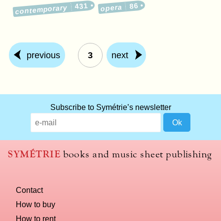
431
86
opera
contemporary
previous
3
next
What
Subscribe to Symétrie’s newsletter
title
should
we
use
SYMÉTRIE
books and music sheet publishing
to
name
you
Contact
computer?
How to buy
How to rent