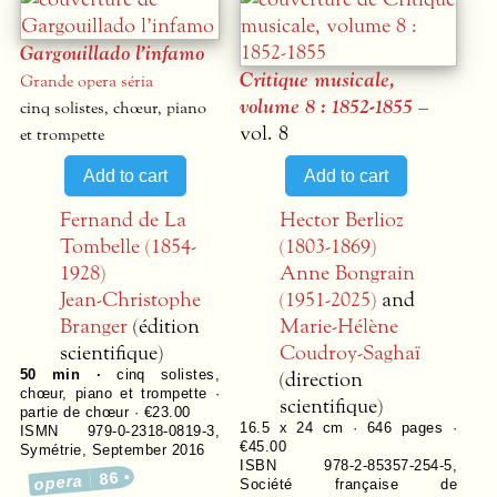
Gargouillado l’infamo
Critique musicale,
Grande opera séria
volume 8 : 1852-1855
–
cinq solistes, chœur, piano
vol. 8
et trompette
Fernand de La
Hector Berlioz
Tombelle (1854-
(1803-1869)
1928)
Anne Bongrain
Jean-Christophe
(1951-2025)
and
Branger
(édition
Marie-Hélène
scientifique)
Coudroy-Saghaï
(direction
50 min ·
cinq solistes,
chœur, piano et trompette ·
scientifique)
partie de chœur · €23.00
16.5 x 24 cm ·
646
pages ·
ISMN 979-0-2318-0819-3
,
€45.00
Symétrie
,
September 2016
ISBN 978-2-85357-254-5
,
86
opera
Société française de