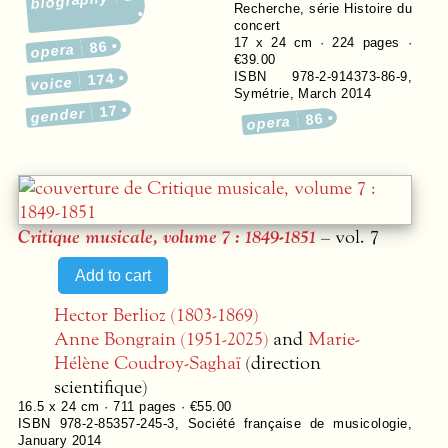
biography
Recherche, série Histoire du
concert
17 x 24 cm ·
224
pages ·
86
opera
€39.00
ISBN 978-2-914373-86-9
,
174
voice
Symétrie
,
March 2014
17
gender
86
opera
Critique musicale, volume 7 : 1849-1851
– vol. 7
Hector Berlioz (1803-1869)
Anne Bongrain (1951-2025)
and
Marie-
Hélène Coudroy-Saghaï
(direction
scientifique)
16.5 x 24 cm ·
711
pages ·
€55.00
ISBN 978-2-85357-245-3
,
Société française de musicologie
,
January 2014