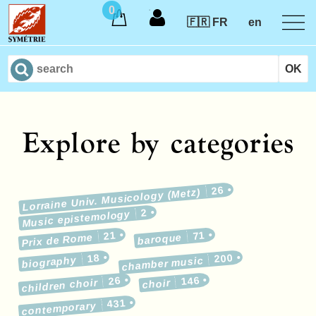
0
🇫🇷 FR
en
Explore by categories
26
Lorraine Univ. Musicology (Metz)
2
Music epistemology
21
71
Prix de Rome
baroque
18
200
biography
chamber music
26
146
children choir
choir
431
contemporary