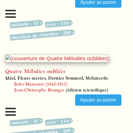
57
174
mélodie
voix
200
musique de chambre
Quatre Mélodies oubliées
Idéal, Fleurs sacrées, Dernier Sommeil, Mélancolie
Jules Massenet (1842-1912)
Jean-Christophe Branger
(édition scientifique)
57
174
mélodie
voix
200