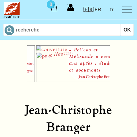
0
🇫🇷 FR
fr
e pour
« Pelléas et
Mélisande » cent
ans après : études
Jules Massenet
et documents
apier pour orgue
Jean-Christophe Branger
Jean-Christophe
Branger