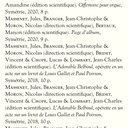
Amandine (édition scientifique).
Offertoire pour orgue
,
Symétrie, 2020, 8 p.
Massenet
, Jules,
Branger
, Jean-Christophe &
Moron
, Nicolas (direction scientifique),
Bertaux
,
Manon (édition scientifique).
Page d’album
,
Symétrie, 2020, 9 p.
Massenet
, Jules,
Branger
, Jean-Christophe &
Moron
, Nicolas (direction scientifique),
Bridet
,
Vincent &
Chope
, Lucas &
Lombart
, Jean-Charles
(édition scientifique).
L’Adorable Belboul, opérette en un
acte sur un livret de Louis Gallet et Paul Poirson
,
Symétrie, 2018, 10 p.
Massenet
, Jules,
Branger
, Jean-Christophe &
Moron
, Nicolas (direction scientifique),
Bridet
,
Vincent &
Chope
, Lucas &
Lombart
, Jean-Charles
(édition scientifique).
L’Adorable Belboul, opérette en un
acte sur un livret de Louis Gallet et Paul Poirson
,
Symétrie, 2018, 10 p.