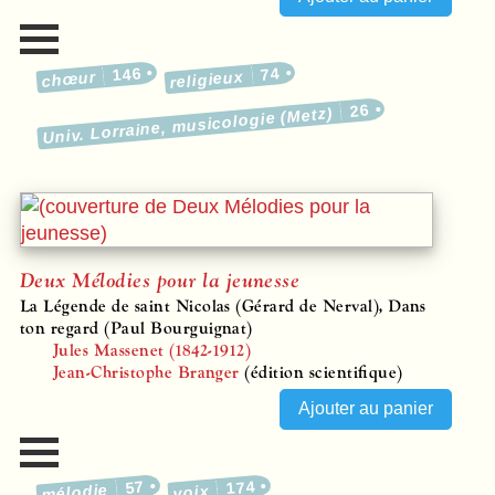
146
74
religieux
chœur
26
Univ. Lorraine, musicologie (Metz)
Deux Mélodies pour la jeunesse
La Légende de saint Nicolas (Gérard de Nerval), Dans
ton regard (Paul Bourguignat)
Jules Massenet (1842-1912)
Jean-Christophe Branger
(édition scientifique)
57
174
mélodie
voix