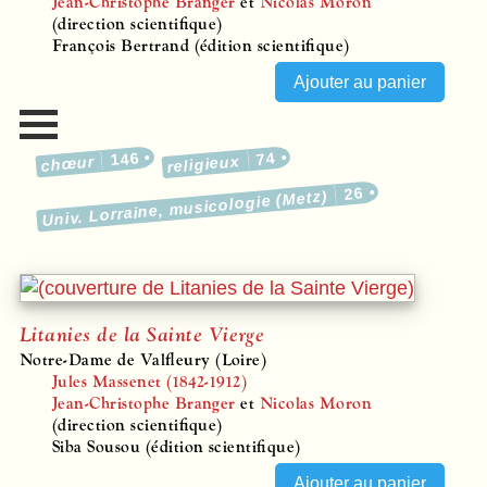
Jean-Christophe Branger
et
Nicolas Moron
(direction scientifique)
François Bertrand (édition scientifique)
146
74
religieux
chœur
26
Univ. Lorraine, musicologie (Metz)
Litanies de la Sainte Vierge
Notre-Dame de Valfleury (Loire)
Jules Massenet (1842-1912)
Jean-Christophe Branger
et
Nicolas Moron
(direction scientifique)
Siba Sousou (édition scientifique)