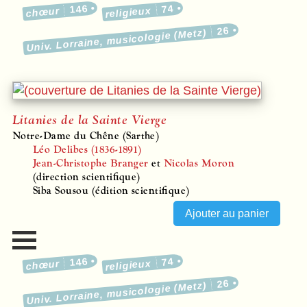
146
74
religieux
chœur
26
Univ. Lorraine, musicologie (Metz)
Litanies de la Sainte Vierge
Notre-Dame du Chêne (Sarthe)
Léo Delibes (1836-1891)
Jean-Christophe Branger
et
Nicolas Moron
(direction scientifique)
Siba Sousou (édition scientifique)
146
74
religieux
chœur
26
Univ. Lorraine, musicologie (Metz)