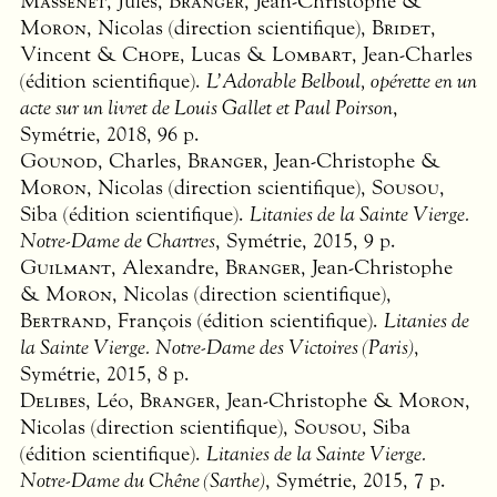
Massenet
, Jules,
Branger
, Jean-Christophe &
Moron
, Nicolas (direction scientifique),
Bridet
,
Vincent &
Chope
, Lucas &
Lombart
, Jean-Charles
(édition scientifique).
L’Adorable Belboul, opérette en un
acte sur un livret de Louis Gallet et Paul Poirson
,
Symétrie, 2018, 96 p.
Gounod
, Charles,
Branger
, Jean-Christophe &
Moron
, Nicolas (direction scientifique),
Sousou
,
Siba (édition scientifique).
Litanies de la Sainte Vierge.
Notre-Dame de Chartres
, Symétrie, 2015, 9 p.
Guilmant
, Alexandre,
Branger
, Jean-Christophe
&
Moron
, Nicolas (direction scientifique),
Bertrand
, François (édition scientifique).
Litanies de
la Sainte Vierge. Notre-Dame des Victoires (Paris)
,
Symétrie, 2015, 8 p.
Delibes
, Léo,
Branger
, Jean-Christophe &
Moron
,
Nicolas (direction scientifique),
Sousou
, Siba
(édition scientifique).
Litanies de la Sainte Vierge.
Notre-Dame du Chêne (Sarthe)
, Symétrie, 2015, 7 p.