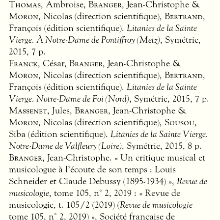
Thomas
, Ambroise,
Branger
, Jean-Christophe &
Moron
, Nicolas (direction scientifique),
Bertrand
,
François (édition scientifique).
Litanies de la Sainte
Vierge. À Notre-Dame de Pontiffroy (Metz)
, Symétrie,
2015, 7 p.
Franck
, César,
Branger
, Jean-Christophe &
Moron
, Nicolas (direction scientifique),
Bertrand
,
François (édition scientifique).
Litanies de la Sainte
Vierge. Notre-Dame de Foi (Nord)
, Symétrie, 2015, 7 p.
Massenet
, Jules,
Branger
, Jean-Christophe &
Moron
, Nicolas (direction scientifique),
Sousou
,
Siba (édition scientifique).
Litanies de la Sainte Vierge.
Notre-Dame de Valfleury (Loire)
, Symétrie, 2015, 8 p.
Branger
, Jean-Christophe. « Un critique musical et
musicologue à l’écoute de son temps : Louis
Schneider et Claude Debussy (1895-1934) »,
Revue de
musicologie
, tome 105, n° 2, 2019 : « Revue de
musicologie, t. 105/2 (2019) (
Revue de musicologie
tome 105, n° 2, 2019) », Société française de