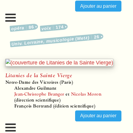
86
174
opéra
voix
26
Univ. Lorraine, musicologie (Metz)
Litanies de la Sainte Vierge
Notre-Dame des Victoires (Paris)
Alexandre Guilmant
Jean-Christophe Branger
et
Nicolas Moron
(direction scientifique)
François Bertrand (édition scientifique)