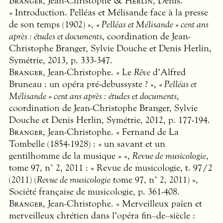
Branger
, Jean-Christophe &
Herlin
, Denis.
« Introduction. Pelléas et Mélisande face à la presse
de son temps (1902) »,
« Pelléas et Mélisande » cent ans
après : études et documents
, coordination de Jean-
Christophe Branger, Sylvie Douche et Denis Herlin,
Symétrie, 2013, p. 333-347.
Branger
, Jean-Christophe. « Le
Rêve
d’Alfred
Bruneau : un opéra pré-debussyste ? »,
« Pelléas et
Mélisande » cent ans après : études et documents
,
coordination de Jean-Christophe Branger, Sylvie
Douche et Denis Herlin, Symétrie, 2012, p. 177-194.
Branger
, Jean-Christophe. « Fernand de La
Tombelle (1854-1928) : « un savant et un
gentilhomme de la musique » »,
Revue de musicologie
,
tome 97, n° 2, 2011 : « Revue de musicologie, t. 97/2
(2011) (
Revue de musicologie
tome 97, n° 2, 2011) »,
Société française de musicologie, p. 361-408.
Branger
, Jean-Christophe. « Merveilleux païen et
merveilleux chrétien dans l’opéra fin–de–siècle :