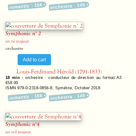
156
145
romantic
orchestra
Symphonie n° 2
en ré majeur
orchestre
Louis-Ferdinand Hérold (1791-1833)
18 min ·
orchestre · conducteur de direction au format A3 ·
€58.00
ISMN 979-0-2318-0856-8
,
Symétrie
,
October 2018
156
145
romantic
orchestra
Symphonie n°4
en sol majeur