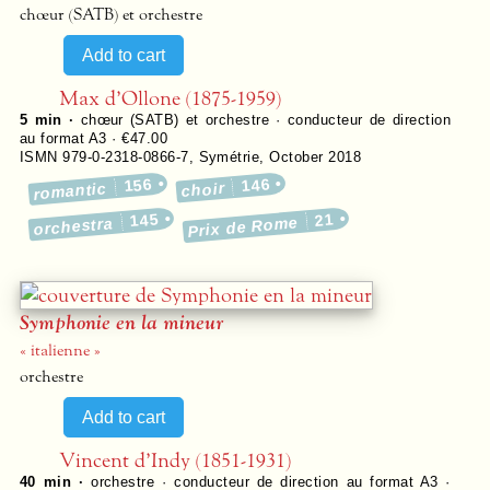
chœur (SATB) et orchestre
Max d’Ollone (1875-1959)
5 min ·
chœur (SATB) et orchestre · conducteur de direction
au format A3 · €47.00
ISMN 979-0-2318-0866-7
,
Symétrie
,
October 2018
156
146
romantic
choir
145
21
Prix de Rome
orchestra
Symphonie en la mineur
« italienne »
orchestre
Vincent d’Indy (1851-1931)
40 min ·
orchestre · conducteur de direction au format A3 ·