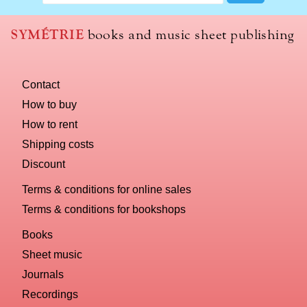
we
use
SYMÉTRIE
books and music sheet publishing
to
name
you
Contact
computer?
How to buy
How to rent
Shipping costs
Discount
Terms & conditions for online sales
Terms & conditions for bookshops
Books
Sheet music
Journals
Recordings