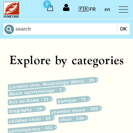
0
🇫🇷 FR
en
Explore by categories
26
Lorraine Univ. Musicology (Metz)
2
Music epistemology
21
71
Prix de Rome
baroque
18
200
biography
chamber music
26
146
children choir
choir
431
contemporary