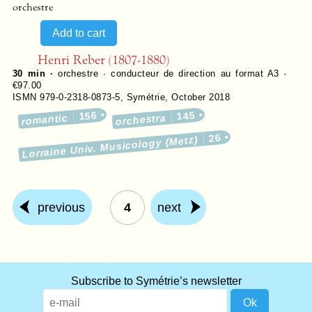
orchestre
Henri Reber (1807-1880)
30 min ·
orchestre · conducteur de direction au format A3 ·
€97.00
ISMN 979-0-2318-0873-5
,
Symétrie
,
October 2018
156
145
romantic
orchestra
26
Lorraine Univ. Musicology (Metz)
previous
4
next
What
Subscribe to Symétrie’s newsletter
title
should