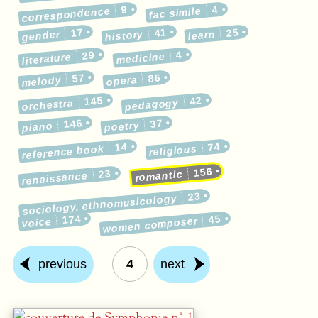
9
4
correspondence
fac simile
17
41
25
gender
history
learn
29
4
medicine
literature
57
86
melody
opera
145
42
pedagogy
orchestra
146
37
poetry
piano
14
74
reference book
religious
156
23
romantic
renaissance
23
sociology, ethnomusicology
174
45
women composer
voice
previous
4
next