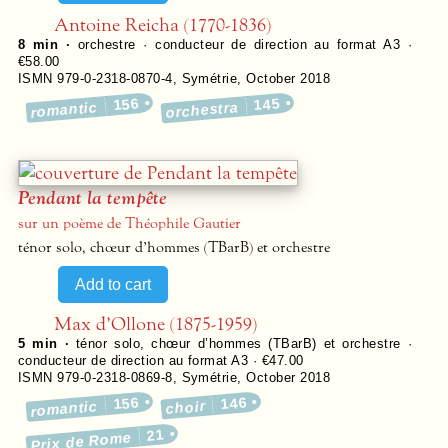
Antoine Reicha (1770-1836)
8 min ·
orchestre · conducteur de direction au format A3 ·
€58.00
ISMN 979-0-2318-0870-4
,
Symétrie
,
October 2018
156
145
romantic
orchestra
Pendant la tempête
sur un poème de Théophile Gautier
ténor solo, chœur d’hommes (TBarB) et orchestre
Max d’Ollone (1875-1959)
5 min ·
ténor solo, chœur d’hommes (TBarB) et orchestre ·
conducteur de direction au format A3 · €47.00
ISMN 979-0-2318-0869-8
,
Symétrie
,
October 2018
156
146
romantic
choir
21
Prix de Rome