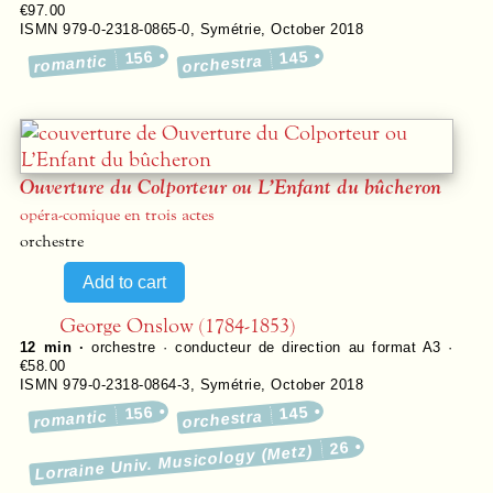
€97.00
ISMN 979-0-2318-0865-0
,
Symétrie
,
October 2018
156
145
romantic
orchestra
Ouverture du Colporteur ou L’Enfant du bûcheron
opéra-comique en trois actes
orchestre
George Onslow (1784-1853)
12 min ·
orchestre · conducteur de direction au format A3 ·
€58.00
ISMN 979-0-2318-0864-3
,
Symétrie
,
October 2018
156
145
romantic
orchestra
26
Lorraine Univ. Musicology (Metz)