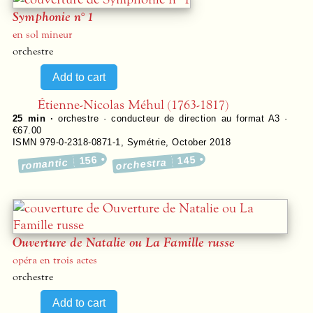
Symphonie n° 1
en sol mineur
orchestre
Étienne-Nicolas Méhul (1763-1817)
25 min ·
orchestre · conducteur de direction au format A3 ·
€67.00
ISMN 979-0-2318-0871-1
,
Symétrie
,
October 2018
156
145
romantic
orchestra
Ouverture de Natalie ou La Famille russe
opéra en trois actes
orchestre