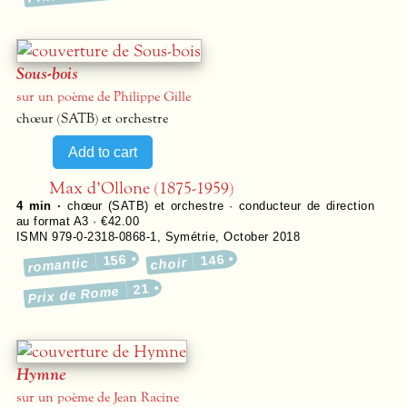
Sous-bois
sur un poème de Philippe Gille
chœur (SATB) et orchestre
Max d’Ollone (1875-1959)
4 min ·
chœur (SATB) et orchestre · conducteur de direction
au format A3 · €42.00
ISMN 979-0-2318-0868-1
,
Symétrie
,
October 2018
156
146
romantic
choir
21
Prix de Rome
Hymne
sur un poème de Jean Racine